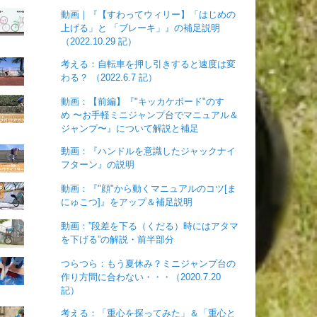
動画｜『【すわってウィリー】「はじめの
上げる」と 「ブレーキ」』の補足説明
（2022.10.29 記）
考える：自転車を押し引きすると速度は変
わる？ （2022.6.7 記）
動画：【前編】『"キッカケボード"のすゝ
め 〜お手軽ミニジャンプ台でマニュアル＆
ジャンプ〜』について解説と補足
動画：『ハンドルを意識したジャックナイ
フターン』の説明
動画：『"顔"から動くマニュアルのコツ[ま
にゅこつ]』をアップ＆補足説明
動画：”段差を下る（くだる）時にはアタマ
を下げる”の解説・前半部分
つらつら：もう夏休み？ミニジャンプ台の
作り方間に合わない・・・（2020.7.20
記）
考える：「重心を探ってみた」＆「重心と