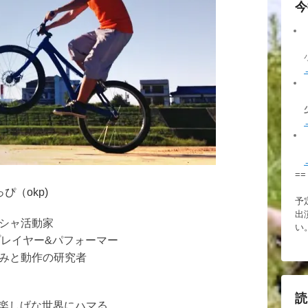
今
==
っぴ（
okp)
予
出
シャ活動家
い
レイヤー&パフォーマー
みと動作の研究者
読
ろ楽しげな世界にハマる。