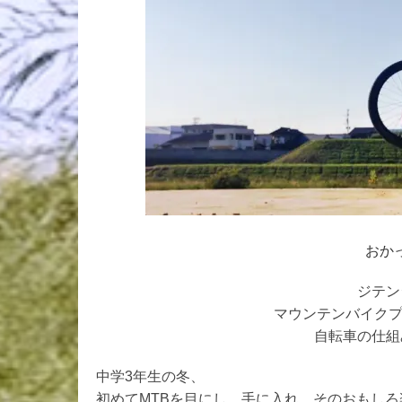
2
5
に
お
か
っ
ぴ
が
投
稿
おか
ジテン
マウンテンバイクプ
自転車の仕組
中学3年生の冬、
初めてMTBを目にし、手に入れ、そのおもし