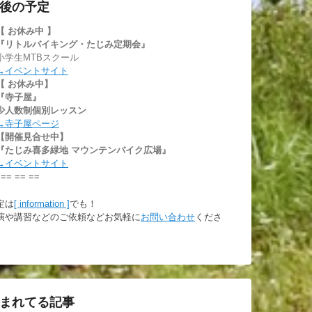
後の予定
【 お休み中
】
『リトルバイキング・たじみ定期会』
小学生MTBスクール
→イベントサイト
【 お休み中】
『寺子屋』
少人数制個別レッスン
→寺子屋ページ
【開催見合せ中】
『たじみ喜多緑地 マウンテンバイク広場』
→イベントサイト
 == == ==
定は
[ information ]
でも！
演や講習などのご依頼などお気軽に
お問い合わせ
くださ
。
まれてる記事