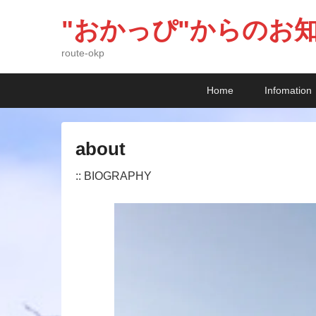
"おかっぴ"からのお
route-okp
メ
メ
サ
Home
Infomation
イ
イ
ブ
ン
ン
コ
メ
コ
ン
about
ニ
ン
テ
ュ
テ
ン
2
:: BIOGRAPHY
ー
ン
ツ
0
ツ
へ
1
へ
移
2
移
動
/
動
0
9
/