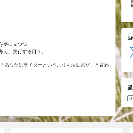
S
を夢に見つつ、
X
考え、実行する日々。
ら「あなたはライダーというよりも活動家だ」と言わ
。
過
過
去
の
投
稿