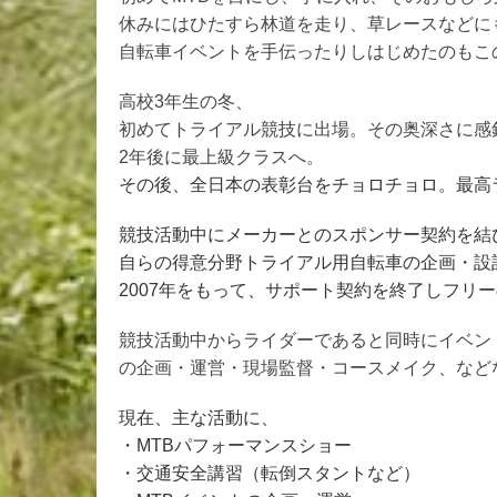
休みにはひたすら林道を走り、草レースなどに
自転車イベントを手伝ったりしはじめたのもこ
高校3年生の冬、
初めてトライアル競技に出場。その奥深さに感
2年後に最上級クラスへ。
その後、全日本の表彰台をチョロチョロ。最高
競技活動中にメーカーとのスポンサー契約を結
自らの得意分野トライアル用自転車の企画・設
2007
年をもって、サポート契約を終了しフリー
競技活動中からライダーであると同時にイベン
の企画・運営・現場監督・コースメイク、など
現在、主な活動に、
・
MTB
パフォーマンスショー
・交通安全講習（転倒スタントなど）