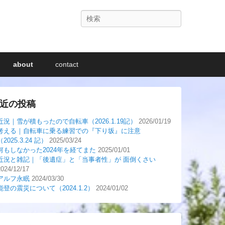
検
索
about
contact
近の投稿
近況｜雪が積もったので自転車（2026.1.19記）
2026/01/19
考える｜自転車に乗る練習での『下り坂』に注意
（2025.3.24 記）
2025/03/24
何もしなかった2024年を経てまた
2025/01/01
近況と雑記｜「後遺症」と「当事者性」が 面倒くさい
2024/12/17
アルフ永眠
2024/03/30
能登の震災について（2024.1.2）
2024/01/02