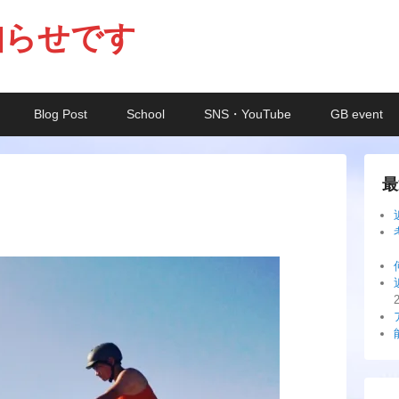
知らせです
Blog Post
School
SNS・YouTube
GB event
最