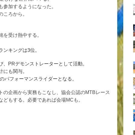
も参加するようになった。
のころから。
銘を受け熱中する。
ランキングは
3
位。
び、
PR
デモンストレーターとして活動。
計にも関与。
のパフォーマンスライダーとなる。
トの企画から実務もこなし、協会公認のMTBレース
などもする。必要であれば会場MCも。