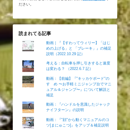
ださい。
読まれてる記事
動画｜『【すわってウィリー】「はじ
めの上げる」と 「ブレーキ」』の補足
説明（2022.10.29 記）
考える：自転車を押し引きすると速度
は変わる？ （2022.6.7 記）
動画：【前編】『"キッカケボード"の
すゝめ 〜お手軽ミニジャンプ台でマニ
ュアル＆ジャンプ〜』について解説と
補足
動画：『ハンドルを意識したジャック
ナイフターン』の説明
動画：『"顔"から動くマニュアルのコ
ツ[まにゅこつ]』をアップ＆補足説明