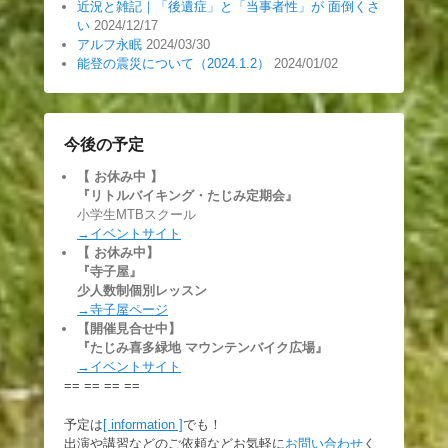
近況と雑記｜「後遺症」と「当事者性」が 面倒くさ
い
2024/12/17
アルフ永眠
2024/03/30
能登の震災について（2024.1.2）
2024/01/02
今後の予定
【 お休み中
】
『リトルバイキング・たじみ定期会』
小学生MTBスクール
→イベントサイト
【 お休み中】
『寺子屋』
少人数制個別レッスン
→寺子屋ページ
【開催見合せ中】
『たじみ喜多緑地 マウンテンバイク広場』
→イベントサイト
== == == ==
予定は
[ information ]
でも！
出演や講習などのご依頼などお気軽に
お問い合わせ
く