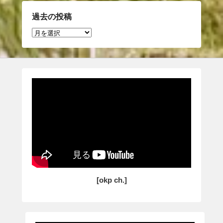
過去の投稿
過
去
の
投
稿
[okp ch.]