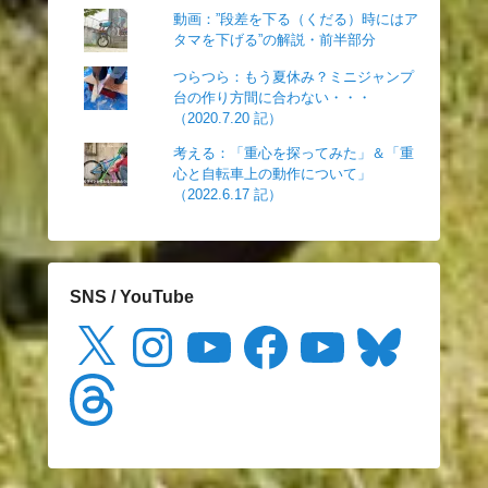
動画：”段差を下る（くだる）時にはア
タマを下げる”の解説・前半部分
つらつら：もう夏休み？ミニジャンプ
台の作り方間に合わない・・・
（2020.7.20 記）
考える：「重心を探ってみた」＆「重
心と自転車上の動作について」
（2022.6.17 記）
SNS / YouTube
X
Instagram
YouTube
Facebook
YouTube
Bluesky
Threads