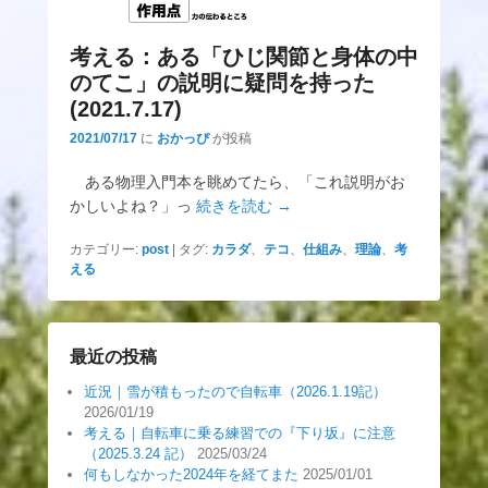
考える：ある「ひじ関節と身体の中
のてこ」の説明に疑問を持った
(2021.7.17)
2021/07/17
に
おかっぴ
が投稿
ある物理入門本を眺めてたら、「これ説明がお
かしいよね？」っ
続きを読む →
カテゴリー:
post
|
タグ:
カラダ
、
テコ
、
仕組み
、
理論
、
考
える
最近の投稿
近況｜雪が積もったので自転車（2026.1.19記）
2026/01/19
考える｜自転車に乗る練習での『下り坂』に注意
（2025.3.24 記）
2025/03/24
何もしなかった2024年を経てまた
2025/01/01