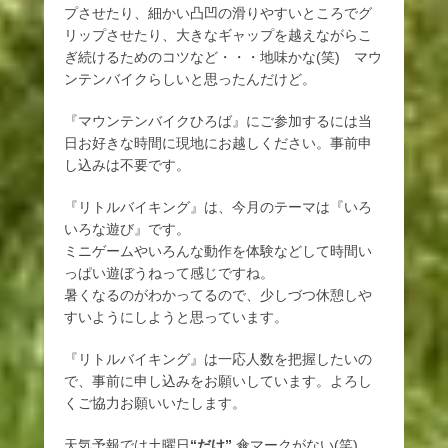
プさせたり、細かい凸凹の滑りやすいところでグ
リップさせたり、大きなギャップを越えながらこ
ぎ続けるためのコツなど・・・地味かな(笑) マウ
ンテンバイクらしいと思ったんだけど。
『マウンテンバイクひろば』にご参加するには当
日お好きな時間に現地にお越しください。事前申
し込みは不要です。
『リトルバイキング』は、今月のテーマは『いろ
いろな遊び』です。
ミニゲームやいろんな動作を体験などして時間い
っぱい遊ぼうねって感じですね。
暑くなるのがわかってるので、少しづつ休憩しや
すいようにしようと思っています。
『リトルバイキング』は一応人数を把握したいの
で、事前に申し込みをお願いしています。よろし
くご協力お願いいたします。
天気予報では土曜日
“だけ”
傘マークがない(笑)