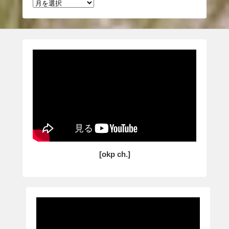
過
去
の
投
稿
[okp ch.]