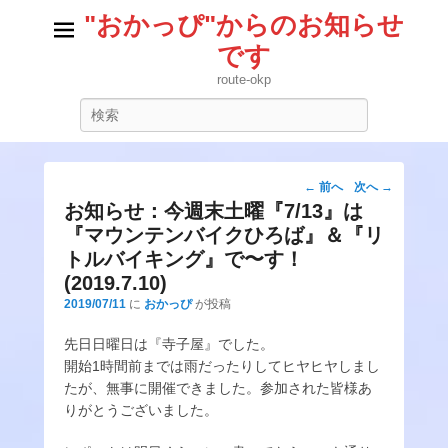
"おかっぴ"からのお知らせ
です
route-okp
検
索
投
←
前へ
次へ
→
稿
お知らせ：今週末土曜『7/13』は
ナ
『マウンテンバイクひろば』＆『リ
ビ
トルバイキング』で〜す！
ゲ
(2019.7.10)
ー
2019/07/11
に
おかっぴ
が投稿
シ
ョ
先日日曜日は『寺子屋』でした。
ン
開始1時間前までは雨だったりしてヒヤヒヤしまし
たが、無事に開催できました。参加された皆様あ
りがとうございました。