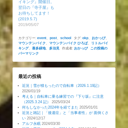
イキング』開催日。
翌日の『寺子屋』も
お待ちしてます！
(2019.5.7)
2019/05/07
カテゴリー:
event
、
post
、
school
タグ:
okp
、
おかっぴ
、
マウンテンバイク
、
マウンテンバイク ひろば
、
リトルバイ
キング
、
喜多緑地
、
多治見
作成者:
おかっぴ
この投稿の
パーマリンク
最近の投稿
近況｜雪が積もったので自転車（2026.1.19記）
2026/01/19
考える｜自転車に乗る練習での『下り坂』に注意
（2025.3.24 記）
2025/03/24
何もしなかった2024年を経てまた
2025/01/01
近況と雑記｜「後遺症」と「当事者性」が 面倒くさ
い
2024/12/17
アルフ永眠
2024/03/30