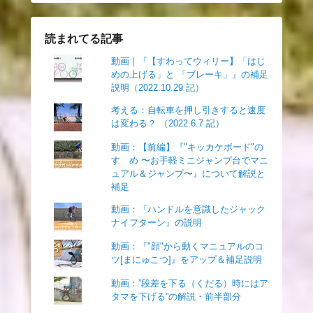
読まれてる記事
動画｜『【すわってウィリー】「はじ
めの上げる」と 「ブレーキ」』の補足
説明（2022.10.29 記）
考える：自転車を押し引きすると速度
は変わる？ （2022.6.7 記）
動画：【前編】『"キッカケボード"の
すゝめ 〜お手軽ミニジャンプ台でマニ
ュアル＆ジャンプ〜』について解説と
補足
動画：『ハンドルを意識したジャック
ナイフターン』の説明
動画：『"顔"から動くマニュアルのコ
ツ[まにゅこつ]』をアップ＆補足説明
動画：”段差を下る（くだる）時にはア
タマを下げる”の解説・前半部分