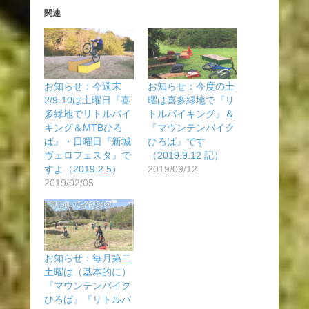
関連
お知らせ：今週末
お知らせ：今度の土
2/9-10は土曜日『喜
曜は喜多緑地で『リ
多緑地でリトルバイ
トルバイキング』＆
キング＆MTBひろ
『マウンテンバイク
ば』・日曜日『新城
ひろば』です
ヴェロフェスタ』で
（2019.9.12 記）
すよ（2019.2.5）
2019/09/12
2019/02/05
お知らせ：毎月第二
土曜は（基本的に）
『マウンテンバイク
ひろば』『リトルバ