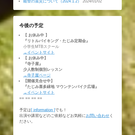
能登の震災について（2024.1.2）
2024/01/02
今後の予定
【 お休み中
】
『リトルバイキング・たじみ定期会』
小学生MTBスクール
→イベントサイト
【 お休み中】
『寺子屋』
少人数制個別レッスン
→寺子屋ページ
【開催見合せ中】
『たじみ喜多緑地 マウンテンバイク広場』
→イベントサイト
== == == ==
予定は
[ information ]
でも！
出演や講習などのご依頼などお気軽に
お問い合わせ
く
ださい。