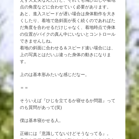
えず大丈夫なんだけど、それでも飛び出しや着地
点の角度などに合わせていく必要があります。
あと、進入スピードが遅い場合は身体動作を大き
くしたり、着地で急斜面が長く続くのであればた
だ角度を合わせるだけじゃなく、着地時点で身体
の位置がバイクの真ん中にいないとコントロール
できませんしね。
着地の斜面に合わせる＆スピード速い場合には、
上の写真とはだいぶ違った身体の動きになりま
す。
上のは基本形みたいな感じだなー。
＝＝
そういえば『ひじを立てるか寝せるか問題』って
のも質問があって(笑)
僕は基本寝かせる人。
正確には『意識してないけどそうなってる』。