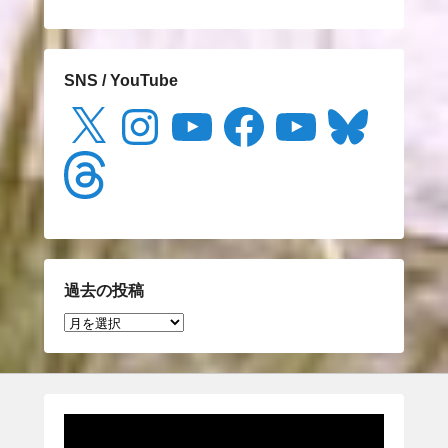
SNS / YouTube
X
Instagram
YouTube
Facebook
YouTube
Bluesky
Threads
過去の投稿
過
去
の
投
稿