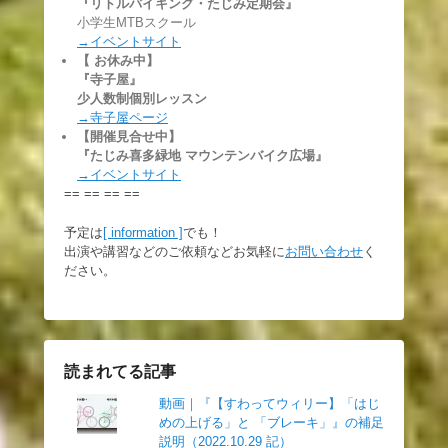
『リトルバイキング・たじみ定期会』
小学生MTBスクール
→イベントサイト
【 お休み中】
『寺子屋』
少人数制個別レッスン
→寺子屋ページ
【開催見合せ中】
『たじみ喜多緑地 マウンテンバイク広場』
→イベントサイト
== == == ==
予定は
[ information ]
でも！
出演や講習などのご依頼などお気軽に
お問い合わせ
く
ださい。
読まれてる記事
動画｜『【すわってウィリー】「はじ
めの上げる」と 「ブレーキ」』の補足
説明（2022.10.29 記）