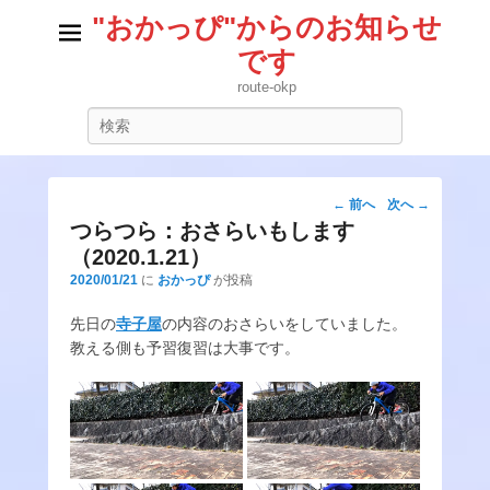
"おかっぴ"からのお知らせ
です
route-okp
検
索
投
←
前へ
次へ
→
稿
つらつら：おさらいもします
ナ
（2020.1.21）
ビ
2020/01/21
に
おかっぴ
が投稿
ゲ
ー
先日の
寺子屋
の内容のおさらいをしていました。
シ
教える側も予習復習は大事です。
ョ
ン