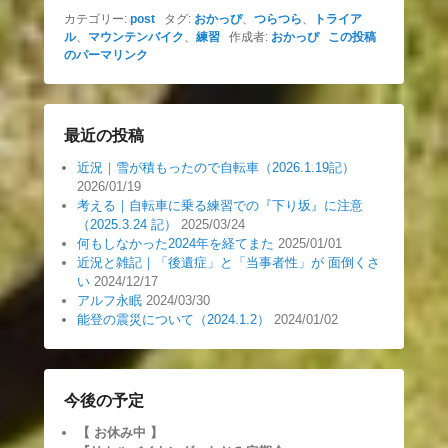
カテゴリー:
post
タグ:
おかっぴ
、
つらつら
、
トライア
ル
、
マウンテンバイク
、
練習
作成者:
おかっぴ
この投稿
のパーマリンク
最近の投稿
近況｜雪が積もったので自転車（2026.1.19記）
2026/01/19
考える｜自転車に乗る練習での『下り坂』に注意
（2025.3.24 記）
2025/03/24
何もしなかった2024年を経てまた
2025/01/01
近況と雑記｜「後遺症」と「当事者性」が 面倒くさ
い
2024/12/17
アルフ永眠
2024/03/30
能登の震災について（2024.1.2）
2024/01/02
今後の予定
【 お休み中
】