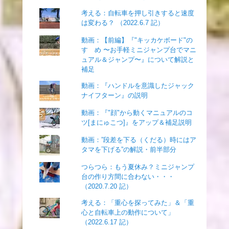
考える：自転車を押し引きすると速度
は変わる？ （2022.6.7 記）
動画：【前編】『"キッカケボード"の
すゝめ 〜お手軽ミニジャンプ台でマニ
ュアル＆ジャンプ〜』について解説と
補足
動画：『ハンドルを意識したジャック
ナイフターン』の説明
動画：『"顔"から動くマニュアルのコ
ツ[まにゅこつ]』をアップ＆補足説明
動画：”段差を下る（くだる）時にはア
タマを下げる”の解説・前半部分
つらつら：もう夏休み？ミニジャンプ
台の作り方間に合わない・・・
（2020.7.20 記）
考える：「重心を探ってみた」＆「重
心と自転車上の動作について」
（2022.6.17 記）