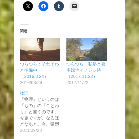
関連
つらつら：そわそわ
つらつら：私塾と喜
と準備中
多緑地イノシシ跡
（2016.3.24）
（2017.11.22）
2016/03/24
2017/11/22
物理
『物理』というのは
『もの』の『ことわ
り』と書くのです。
今更ですが、なるほ
どなあと。今、猛烈
に物理の基…
2011/09/23