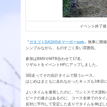
イベント終了後
『
ガタゴトDASH!!＠マーボーpark
』無事に開催
シンプルながら、ものすごく良い雰囲気。
参加はBMXやMTB合わせて17名。
リザルトをイベントHPにアップしました。
3回走ってその合計タイムで競うレース。
はじめはまともに走れなかったキッズも3本目
よいタイムを連発したのに、ワンミスで大逆転
ピークの速さはあるのに、コース全体でのタイ
反対に平均して安定した走りでタイムを伸ばし