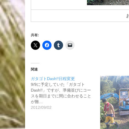
共有:
関連
ガタゴトDash!!日程変更
9/9に予定していた「ガタゴト
Dash!!」ですが、準備並びにコー
スを期日までに間に合わせること
が難…
2012/09/02