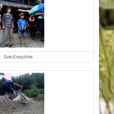
、Guts,Enjoy,Kids