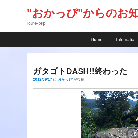
"おかっぴ"からのお
route-okp
メ
メ
サ
Home
Infomation
イ
イ
ブ
ン
ン
コ
メ
コ
ン
ニ
ン
テ
ガタゴトDASH!!終わった
ュ
テ
ン
2012/09/17
に
おかっぴ
が投稿
ー
ン
ツ
ツ
へ
へ
移
移
動
動