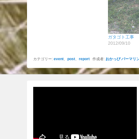
ガタゴト工事
2012/09/10
カテゴリー:
event
、
post
、
report
作成者:
おかっぴ
パーマリ