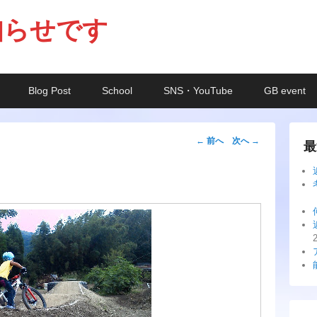
知らせです
Blog Post
School
SNS・YouTube
GB event
投
←
前へ
次へ
→
最
稿
ナ
ビ
ゲ
ー
シ
ョ
ン