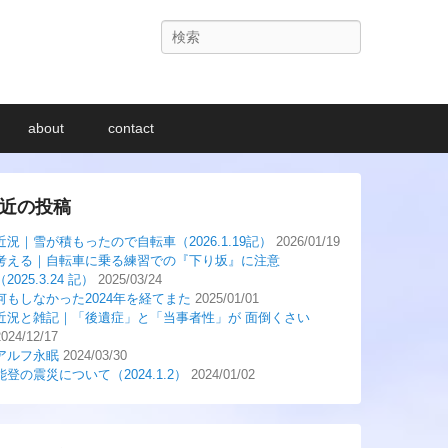
検
索
about
contact
近の投稿
近況｜雪が積もったので自転車（2026.1.19記）
2026/01/19
考える｜自転車に乗る練習での『下り坂』に注意
（2025.3.24 記）
2025/03/24
何もしなかった2024年を経てまた
2025/01/01
近況と雑記｜「後遺症」と「当事者性」が 面倒くさい
2024/12/17
アルフ永眠
2024/03/30
能登の震災について（2024.1.2）
2024/01/02