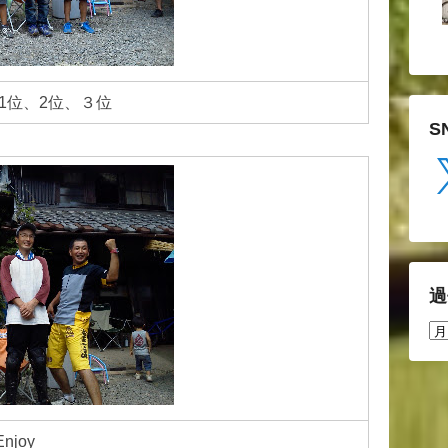
から1位、2位、３位
S
X
過
過
去
の
投
稿
Enjoy