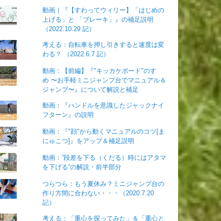
動画｜『【すわってウィリー】「はじめの
上げる」と 「ブレーキ」』の補足説明
（2022.10.29 記）
考える：自転車を押し引きすると速度は変
わる？ （2022.6.7 記）
動画：【前編】『"キッカケボード"のすゝ
め 〜お手軽ミニジャンプ台でマニュアル＆
ジャンプ〜』について解説と補足
動画：『ハンドルを意識したジャックナイ
フターン』の説明
動画：『"顔"から動くマニュアルのコツ[ま
にゅこつ]』をアップ＆補足説明
動画：”段差を下る（くだる）時にはアタマ
を下げる”の解説・前半部分
つらつら：もう夏休み？ミニジャンプ台の
作り方間に合わない・・・（2020.7.20
記）
考える：「重心を探ってみた」＆「重心と