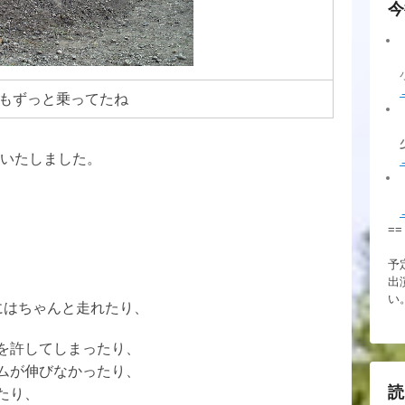
今
もずっと乗ってたね
いたしました。
==
予
出
い
にはちゃんと走れたり、
を許してしまったり、
ムが伸びなかったり、
読
たり、