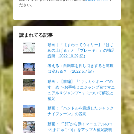
ださい。
読まれてる記事
動画｜『【すわってウィリー】「はじ
めの上げる」と 「ブレーキ」』の補足
説明（2022.10.29 記）
考える：自転車を押し引きすると速度
は変わる？ （2022.6.7 記）
動画：【前編】『"キッカケボード"の
すゝめ 〜お手軽ミニジャンプ台でマニ
ュアル＆ジャンプ〜』について解説と
補足
動画：『ハンドルを意識したジャック
ナイフターン』の説明
動画：『"顔"から動くマニュアルのコ
ツ[まにゅこつ]』をアップ＆補足説明