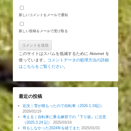
新しいコメントをメールで通知
新しい投稿をメールで受け取る
このサイトはスパムを低減するために Akismet を
使っています。
コメントデータの処理方法の詳細
はこちらをご覧ください
。
最近の投稿
近況｜雪が積もったので自転車（2026.1.19記）
2026/01/19
考える｜自転車に乗る練習での『下り坂』に注意
（2025.3.24 記）
2025/03/24
何もしなかった2024年を経てまた
2025/01/01