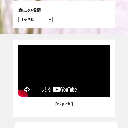
過去の投稿
過
去
の
投
稿
[okp ch.]