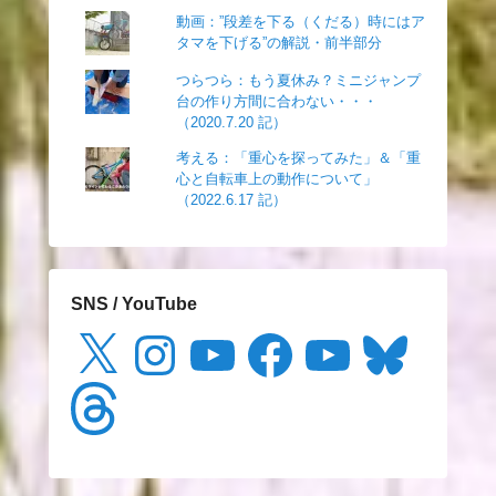
動画：”段差を下る（くだる）時にはア
タマを下げる”の解説・前半部分
つらつら：もう夏休み？ミニジャンプ
台の作り方間に合わない・・・
（2020.7.20 記）
考える：「重心を探ってみた」＆「重
心と自転車上の動作について」
（2022.6.17 記）
SNS / YouTube
X
Instagram
YouTube
Facebook
YouTube
Bluesky
Threads