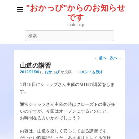
"おかっぴ"からのお知らせ
です
route-okp
検
索
投
←
前へ
次へ
→
稿
山道の講習
ナ
2012/01/06
に
おかっぴ
が投稿
—
コメントを残す
ビ
1月15日にショップさん主催のMTBの講習をしま
ゲ
す。
ー
シ
通常ショップさん主催の時はクローズドの事が多
ョ
いのですが、今回はオープンにするとのこと。
ン
お時間在る方いかがでしょう？
内容は、山道を楽しく安心して走る講習です。
だいたい昨年行なった「あさぎりトレイル体験