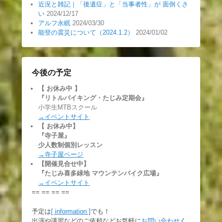
近況と雑記｜「後遺症」と「当事者性」が 面倒くさ
い
2024/12/17
アルフ永眠
2024/03/30
能登の震災について（2024.1.2）
2024/01/02
今後の予定
【 お休み中
】
『リトルバイキング・たじみ定期会』
小学生MTBスクール
→イベントサイト
【 お休み中】
『寺子屋』
少人数制個別レッスン
→寺子屋ページ
【開催見合せ中】
『たじみ喜多緑地 マウンテンバイク広場』
→イベントサイト
== == == ==
予定は
[ information ]
でも！
出演や講習などのご依頼などお気軽に
お問い合わせ
く