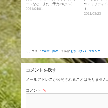
ールなど。まだご予定のない方…
のチャリティイ
2011/04/01
す。…
2011/03/23
カテゴリー:
event
、
post
作成者:
おかっぴ
パーマリンク
コメントを残す
メールアドレスが公開されることはありません
コメント
※