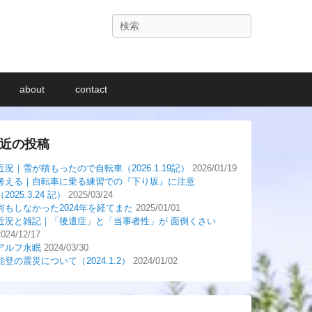
検
索
about
contact
近の投稿
近況｜雪が積もったので自転車（2026.1.19記）
2026/01/19
考える｜自転車に乗る練習での『下り坂』に注意
（2025.3.24 記）
2025/03/24
何もしなかった2024年を経てまた
2025/01/01
近況と雑記｜「後遺症」と「当事者性」が 面倒くさい
2024/12/17
アルフ永眠
2024/03/30
能登の震災について（2024.1.2）
2024/01/02