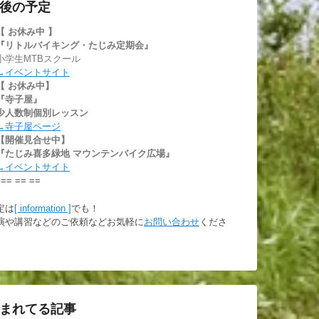
後の予定
【 お休み中
】
『リトルバイキング・たじみ定期会』
小学生MTBスクール
→イベントサイト
【 お休み中】
『寺子屋』
少人数制個別レッスン
→寺子屋ページ
【開催見合せ中】
『たじみ喜多緑地 マウンテンバイク広場』
→イベントサイト
 == == ==
定は
[ information ]
でも！
演や講習などのご依頼などお気軽に
お問い合わせ
くださ
。
まれてる記事