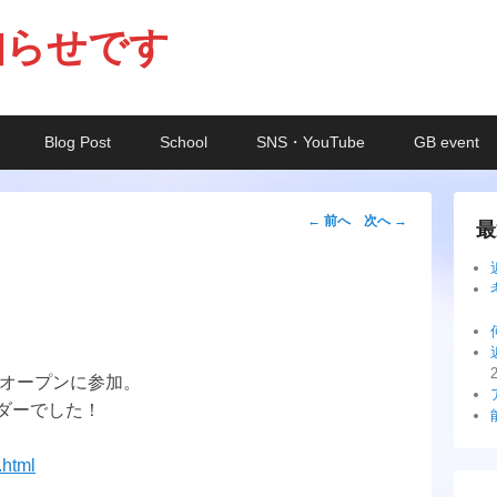
知らせです
Blog Post
School
SNS・YouTube
GB event
投
←
前へ
次へ
→
最
稿
ナ
ビ
ゲ
ー
？オープンに参加。
シ
ダーでした！
ョ
ン
.html