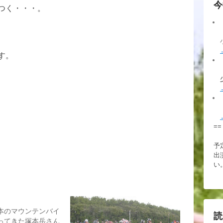
今
つく・・・。
す。
==
予
出
い
日本のマウンテンバイ
読
ってきた塚本岳さん