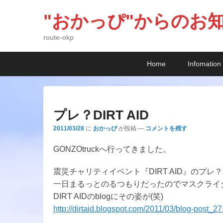
"おかっぴ"からのお
route-okp
メ
メ
サ
Home
Infomation
イ
イ
ブ
ン
ン
コ
メ
コ
ン
ニ
ン
テ
プレ？DIRT AID
ュ
テ
ン
2011/03/28
に
おかっぴ
が投稿
—
コメントを残す
ー
ン
ツ
ツ
へ
GONZOtruckへ行ってきました。
へ
移
移
動
震災チャリティイベント『DIRT AID』のプレ
動
一日まるっとのるつもりだったのでマスクライ
DIRT AIDのblogにその姿が(笑)
http://dirtaid.blogspot.com/2011/03/blog-post_27