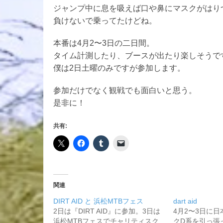
ジャンプ中に息を吸えば口や鼻にマスクがはり
負けないで乗ってたけどね。
本番は4月2〜3日の二日間。
タイム計測したり、ブースが出たり楽しそうで
僕は2日土曜のみですが参加します。
参加だけでなく観戦でも面白いと思う。
是非に！
共有:
関連
DIRT AID と 浜松MTBフェス
dart aid
2日は『DIRT AID』に参加。3日は
4月2〜3日に
浜松MTBフェスでチャリティスク
クD系を引っ張