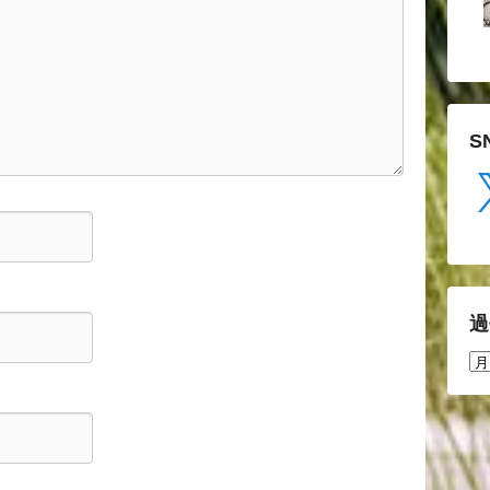
S
X
過
過
去
の
投
稿