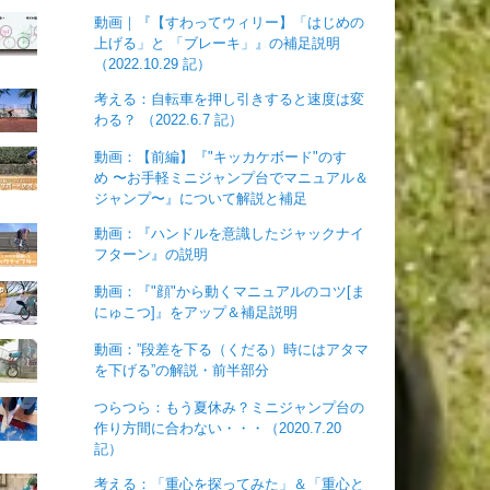
動画｜『【すわってウィリー】「はじめの
上げる」と 「ブレーキ」』の補足説明
（2022.10.29 記）
考える：自転車を押し引きすると速度は変
わる？ （2022.6.7 記）
動画：【前編】『"キッカケボード"のすゝ
め 〜お手軽ミニジャンプ台でマニュアル＆
ジャンプ〜』について解説と補足
動画：『ハンドルを意識したジャックナイ
フターン』の説明
動画：『"顔"から動くマニュアルのコツ[ま
にゅこつ]』をアップ＆補足説明
動画：”段差を下る（くだる）時にはアタマ
を下げる”の解説・前半部分
つらつら：もう夏休み？ミニジャンプ台の
作り方間に合わない・・・（2020.7.20
記）
考える：「重心を探ってみた」＆「重心と