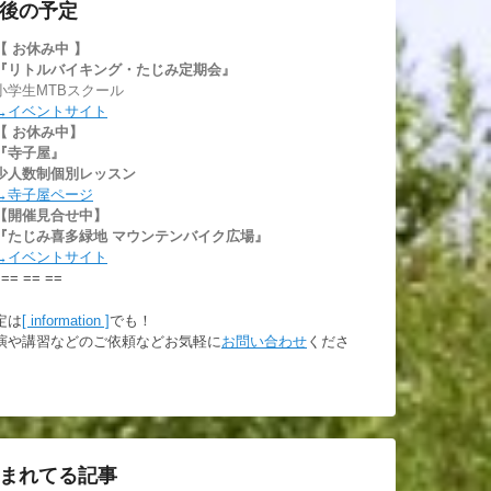
後の予定
【 お休み中
】
『リトルバイキング・たじみ定期会』
小学生MTBスクール
→イベントサイト
【 お休み中】
『寺子屋』
少人数制個別レッスン
→寺子屋ページ
【開催見合せ中】
『たじみ喜多緑地 マウンテンバイク広場』
→イベントサイト
 == == ==
定は
[ information ]
でも！
演や講習などのご依頼などお気軽に
お問い合わせ
くださ
。
まれてる記事