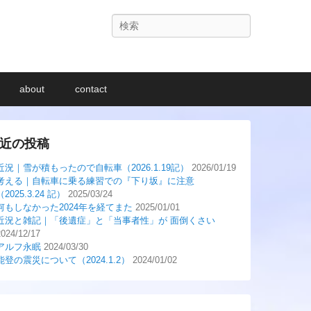
検
索
about
contact
近の投稿
近況｜雪が積もったので自転車（2026.1.19記）
2026/01/19
考える｜自転車に乗る練習での『下り坂』に注意
（2025.3.24 記）
2025/03/24
何もしなかった2024年を経てまた
2025/01/01
近況と雑記｜「後遺症」と「当事者性」が 面倒くさい
2024/12/17
アルフ永眠
2024/03/30
能登の震災について（2024.1.2）
2024/01/02