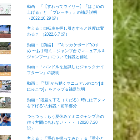
動画｜『【すわってウィリー】「はじめの
上げる」と 「ブレーキ」』の補足説明
（2022.10.29 記）
考える：自転車を押し引きすると速度は変
わる？ （2022.6.7 記）
動画：【前編】『"キッカケボード"のすゝ
め 〜お手軽ミニジャンプ台でマニュアル＆
ジャンプ〜』について解説と補足
動画：『ハンドルを意識したジャックナイ
フターン』の説明
動画：『"顔"から動くマニュアルのコツ[ま
にゅこつ]』をアップ＆補足説明
動画：”段差を下る（くだる）時にはアタマ
を下げる”の解説・前半部分
つらつら：もう夏休み？ミニジャンプ台の
作り方間に合わない・・・（2020.7.20
記）
考える：「重心を探ってみた」＆「重心と