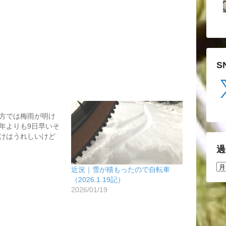
S
X
方では梅雨が明け
年よりも9日早いそ
けはうれしいけど
過
過
近況｜雪が積もったので自転車
去
（2026.1.19記）
の
2026/01/19
投
稿