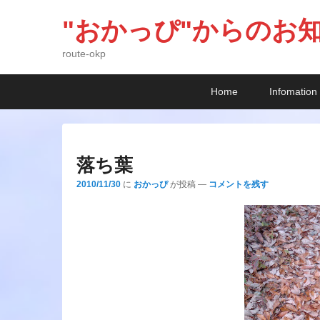
"おかっぴ"からのお
route-okp
メ
メ
サ
Home
Infomation
イ
イ
ブ
ン
ン
コ
メ
コ
ン
ニ
ン
テ
落ち葉
ュ
テ
ン
2010/11/30
に
おかっぴ
が投稿
—
コメントを残す
ー
ン
ツ
ツ
へ
へ
移
移
動
動