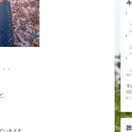
今
、、、
==
、
予
出
ど、
い
読
ていきます。