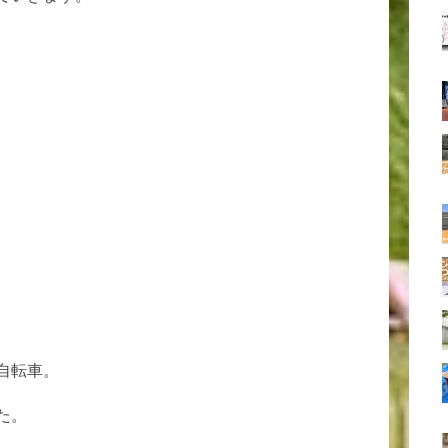
、
自転車。
た。