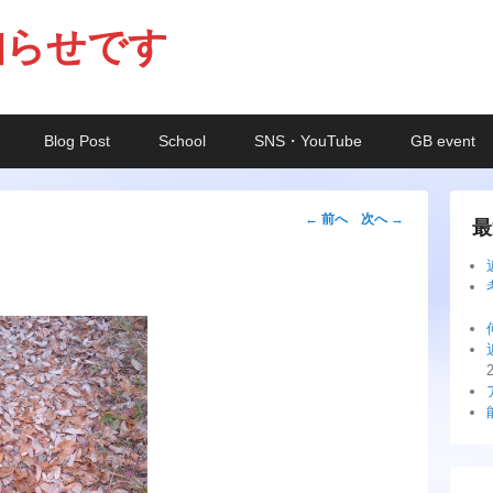
知らせです
Blog Post
School
SNS・YouTube
GB event
投
←
前へ
次へ
→
最
稿
ナ
ビ
ゲ
ー
シ
ョ
ン