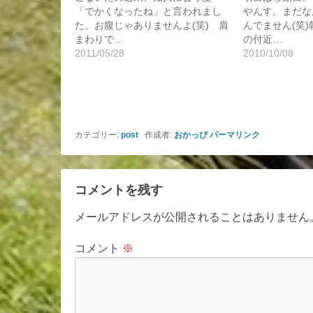
「でかくなったね」と言われまし
やんす。まだな
た。お腹じゃありませんよ(笑) 肩
んでません(笑
まわりで…
の付近…
2011/05/28
2010/10/08
カテゴリー:
post
作成者:
おかっぴ
パーマリンク
コメントを残す
メールアドレスが公開されることはありません
コメント
※