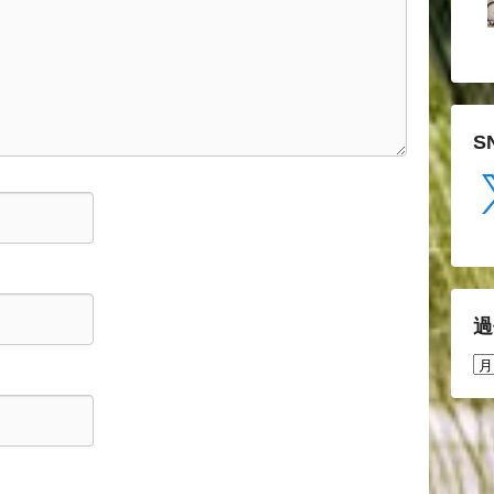
S
X
過
過
去
の
投
稿