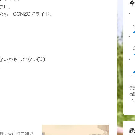
今
ウロ。
ち、GONZOでライド。
いかもしれない(笑)
。
==
予
出
い
読
行く先は河口湖で