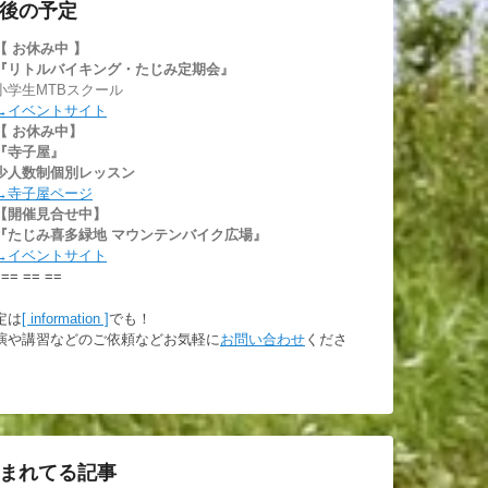
後の予定
【 お休み中
】
『リトルバイキング・たじみ定期会』
小学生MTBスクール
→イベントサイト
【 お休み中】
『寺子屋』
少人数制個別レッスン
→寺子屋ページ
【開催見合せ中】
『たじみ喜多緑地 マウンテンバイク広場』
→イベントサイト
 == == ==
定は
[ information ]
でも！
演や講習などのご依頼などお気軽に
お問い合わせ
くださ
。
まれてる記事