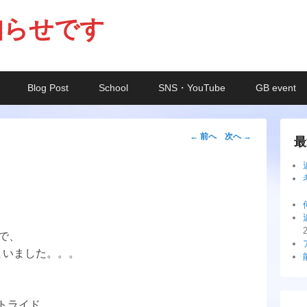
知らせです
Blog Post
School
SNS・YouTube
GB event
投
←
前へ
次へ
→
最
稿
ナ
ビ
ゲ
ー
で、
シ
しまいました。。。
ョ
ン
トライド。