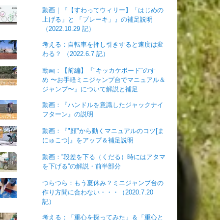
動画｜『【すわってウィリー】「はじめの
上げる」と 「ブレーキ」』の補足説明
（2022.10.29 記）
考える：自転車を押し引きすると速度は変
わる？ （2022.6.7 記）
動画：【前編】『"キッカケボード"のすゝ
め 〜お手軽ミニジャンプ台でマニュアル＆
ジャンプ〜』について解説と補足
動画：『ハンドルを意識したジャックナイ
フターン』の説明
動画：『"顔"から動くマニュアルのコツ[ま
にゅこつ]』をアップ＆補足説明
動画：”段差を下る（くだる）時にはアタマ
を下げる”の解説・前半部分
つらつら：もう夏休み？ミニジャンプ台の
作り方間に合わない・・・（2020.7.20
記）
考える：「重心を探ってみた」＆「重心と