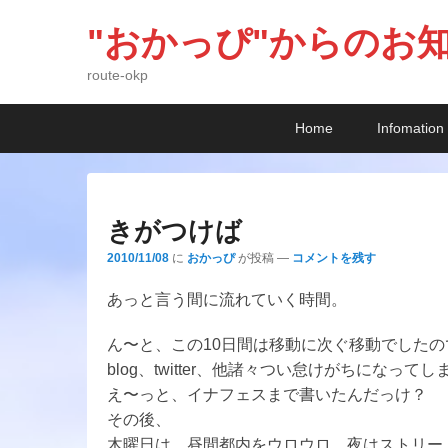
"おかっぴ"からのお
route-okp
メ
メ
サ
Home
Infomation
イ
イ
ブ
ン
ン
コ
メ
コ
ン
ニ
ン
テ
きがつけば
ュ
テ
ン
2010/11/08
に
おかっぴ
が投稿
—
コメントを残す
ー
ン
ツ
ツ
へ
あっと言う間に流れていく時間。
へ
移
移
動
ん〜と、この10日間は移動に次ぐ移動でしたの
動
blog、twitter、他諸々つい怠けがちになって
え〜っと、イナフェスまで書いたんだっけ？
その後、
木曜日は、昼間都内をウロウロ。夜はストリー