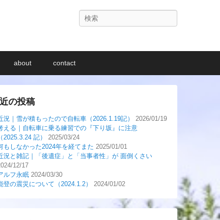
検
索
about
contact
近の投稿
近況｜雪が積もったので自転車（2026.1.19記）
2026/01/19
考える｜自転車に乗る練習での『下り坂』に注意
（2025.3.24 記）
2025/03/24
何もしなかった2024年を経てまた
2025/01/01
近況と雑記｜「後遺症」と「当事者性」が 面倒くさい
2024/12/17
アルフ永眠
2024/03/30
能登の震災について（2024.1.2）
2024/01/02