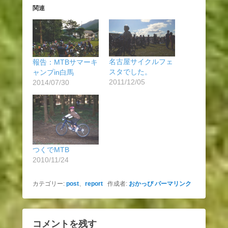
関連
名古屋サイクルフェ
報告：MTBサマーキ
スタでした。
ャンプin白馬
2011/12/05
2014/07/30
つくでMTB
2010/11/24
カテゴリー:
post
、
report
作成者:
おかっぴ
パーマリンク
コメントを残す