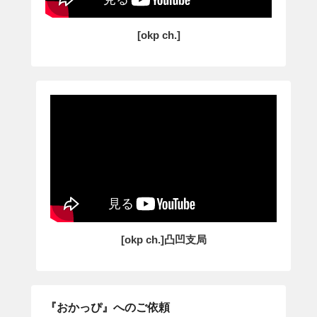
[okp ch.]
[okp ch.]凸凹支局
『おかっぴ』へのご依頼