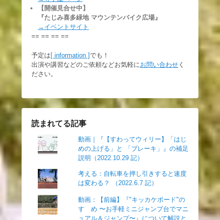
【開催見合せ中】
『たじみ喜多緑地 マウンテンバイク広場』
→イベントサイト
== == == ==
予定は
[ information ]
でも！
出演や講習などのご依頼などお気軽に
お問い合わせ
く
ださい。
読まれてる記事
動画｜『【すわってウィリー】「はじ
めの上げる」と 「ブレーキ」』の補足
説明（2022.10.29 記）
考える：自転車を押し引きすると速度
は変わる？ （2022.6.7 記）
動画：【前編】『"キッカケボード"の
すゝめ 〜お手軽ミニジャンプ台でマニ
ュアル＆ジャンプ〜』について解説と