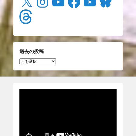
Threads
過去の投稿
過
去
の
投
稿