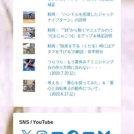
補足
動画：『ハンドルを意識したジャック
ナイフターン』の説明
動画：『"顔"から動くマニュアルのコ
ツ[まにゅこつ]』をアップ＆補足説明
動画：”段差を下る（くだる）時にはア
タマを下げる”の解説・前半部分
つらつら：もう夏休み？ミニジャンプ
台の作り方間に合わない・・・
（2020.7.20 記）
考える：「重心を探ってみた」＆「重
心と自転車上の動作について」
（2022.6.17 記）
SNS / YouTube
X
Instagram
YouTube
Facebook
YouTube
Bluesky