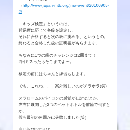
→
http://www.japan-mtb.org/jma-event/20100905-
2/
「キッズ検定」というのは、
難易度に応じて各級を設定し、
それに合格すると次の級に挑める、というもの。
終わると合格した級の証明書がもらえます。
ちなみに1つの級のチャレンジは2回まで！
2回ミスったらそこまでよ〜。
検定の前にはちゃんと練習もします。
でも、これね、、、案外難しいのがチラホラ(笑)
スラロームのパイロンの感覚が1.2mだとか、
左右に展開した3つのペットボトルを前輪で倒すと
か。
僕も最初の何回かは失敗しました(笑)
言い訳(笑)すれば、