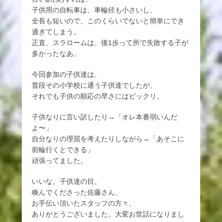
子供用の自転車は、車輪径も小さいし、
全長も短いので、このくらいでないと簡単にでき
過ぎてしまう。
正直、スラロームは、後1歩って所で失敗する子が
多かったなあ。
今回参加の子供達は、
普段その小学校に通う子供達でしたが、
それでも子供の順応の早さにはビックリ。
子供なりに言い訳したり→「オレ本番弱いんだ
よ〜」
自分なりの理屈を考えたりしながら→「あそこに
前輪行くとできる」
頑張ってました。
いいな。子供達の目。
喚んでくださった佐藤さん、
お手伝い頂いたスタッフの方々、
ありがとうございました。大変お世話になりまし