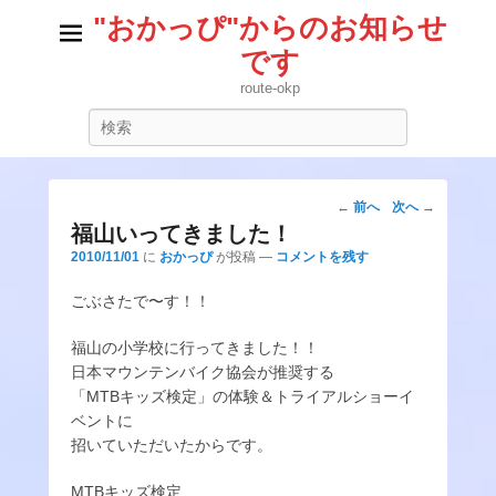
"おかっぴ"からのお知らせ
です
route-okp
検
索
投
←
前へ
次へ
→
稿
福山いってきました！
ナ
2010/11/01
に
おかっぴ
が投稿
—
コメントを残す
ビ
ごぶさたで〜す！！
ゲ
ー
福山の小学校に行ってきました！！
シ
日本マウンテンバイク協会が推奨する
ョ
「MTBキッズ検定」の体験＆トライアルショーイ
ン
ベントに
招いていただいたからです。
MTBキッズ検定