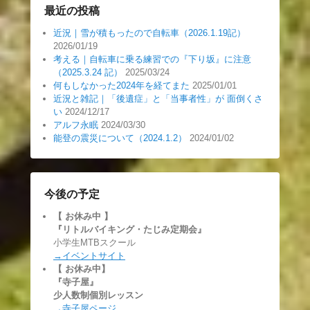
最近の投稿
近況｜雪が積もったので自転車（2026.1.19記）
2026/01/19
考える｜自転車に乗る練習での『下り坂』に注意
（2025.3.24 記）
2025/03/24
何もしなかった2024年を経てまた
2025/01/01
近況と雑記｜「後遺症」と「当事者性」が 面倒くさ
い
2024/12/17
アルフ永眠
2024/03/30
能登の震災について（2024.1.2）
2024/01/02
今後の予定
【 お休み中
】
『リトルバイキング・たじみ定期会』
小学生MTBスクール
→イベントサイト
【 お休み中】
『寺子屋』
少人数制個別レッスン
→寺子屋ページ