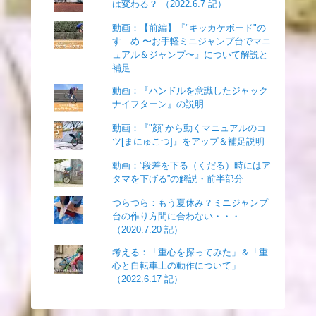
は変わる？ （2022.6.7 記）
動画：【前編】『"キッカケボード"の
すゝめ 〜お手軽ミニジャンプ台でマニ
ュアル＆ジャンプ〜』について解説と
補足
動画：『ハンドルを意識したジャック
ナイフターン』の説明
動画：『"顔"から動くマニュアルのコ
ツ[まにゅこつ]』をアップ＆補足説明
動画：”段差を下る（くだる）時にはア
タマを下げる”の解説・前半部分
つらつら：もう夏休み？ミニジャンプ
台の作り方間に合わない・・・
（2020.7.20 記）
考える：「重心を探ってみた」＆「重
心と自転車上の動作について」
（2022.6.17 記）