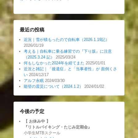
最近の投稿
近況｜雪が積もったので自転車（2026.1.19記）
2026/01/19
考える｜自転車に乗る練習での『下り坂』に注意
（2025.3.24 記）
2025/03/24
何もしなかった2024年を経てまた
2025/01/01
近況と雑記｜「後遺症」と「当事者性」が 面倒くさ
い
2024/12/17
アルフ永眠
2024/03/30
能登の震災について（2024.1.2）
2024/01/02
今後の予定
【 お休み中
】
『リトルバイキング・たじみ定期会』
小学生MTBスクール