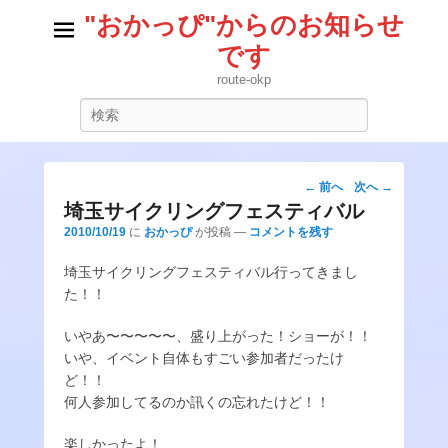
"おかっぴ"からのお知らせ
です
route-okp
検
索
投
←
前へ
次へ
→
稿
埼玉サイクリングフェスティバル
ナ
2010/10/19
に
おかっぴ
が投稿
—
コメントを残す
ビ
埼玉サイクリングフェスティバル行ってきまし
ゲ
た！！
ー
シ
いやあ〜〜〜〜〜、盛り上がった！ショーが！！
ョ
いや、イベント自体もすごい参加者だったけ
ン
ど！！
何人参加してるのか訊くの忘れたけど！！
楽しかったよ！