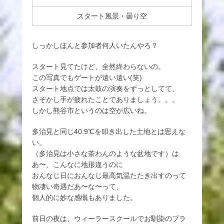
スタート風景・曇り空
しっかしほんと参加者何人いたんやろ？
スタート見てたけど、全然終わらないの。
この写真でもゲートが遠い遠い(笑)
スタート地点では太鼓の演奏をずっとしてて、
さぞかし手が疲れたことでありましょう。。。
しかし熊谷市というのは空が広いね。
多治見と同じ40.9℃を叩き出した土地とは思えな
い。
（多治見は小さな茶わんのような盆地です）は
あ〜、こんなに地形違うのに
おんなじ日におんなじ最高気温たたき出すのって
物凄い奇遇だあ〜な〜って、
個人的に妙な感慨もありました。
前日の夜は、ウィーラースクールでお馴染のブラ