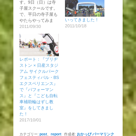
す。9日（日）は寺
子屋スクールです。
で、平日の寺子屋も
いってきました！
やたらやってみま
2011/10/18
す。3日（月…
2011/09/30
レポート：『ブリヂ
ストン × 日産スタジ
アム サイクルパーク
フェスティバル・BS
エクスペリエンス』
で『パフォーマン
ス』と『こども自転
車補助輪はずし教
室』をしてきまし
た！
2017/10/01
カテゴリー:
post
、
report
作成者:
おかっぴ
パーマリンク