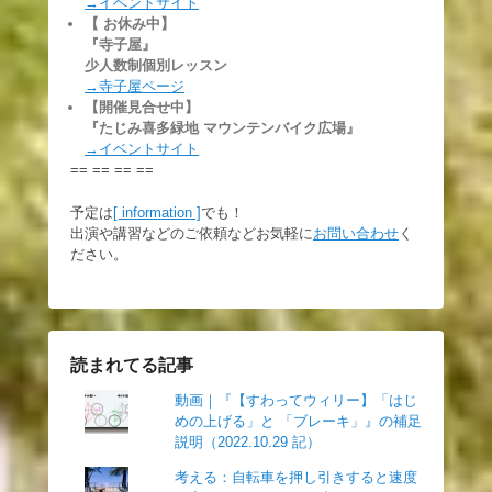
→イベントサイト
【 お休み中】
『寺子屋』
少人数制個別レッスン
→寺子屋ページ
【開催見合せ中】
『たじみ喜多緑地 マウンテンバイク広場』
→イベントサイト
== == == ==
予定は
[ information ]
でも！
出演や講習などのご依頼などお気軽に
お問い合わせ
く
ださい。
読まれてる記事
動画｜『【すわってウィリー】「はじ
めの上げる」と 「ブレーキ」』の補足
説明（2022.10.29 記）
考える：自転車を押し引きすると速度