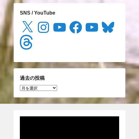
SNS / YouTube
X
Instagram
YouTube
Facebook
YouTube
Bluesky
Threads
過去の投稿
過
去
の
投
稿