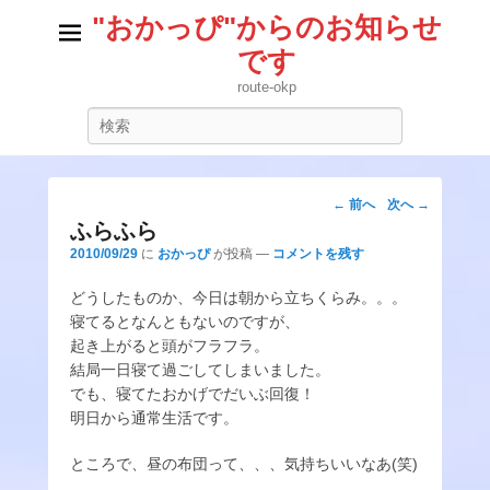
"おかっぴ"からのお知らせ
です
route-okp
検
索
投
←
前へ
次へ
→
稿
ふらふら
ナ
2010/09/29
に
おかっぴ
が投稿
—
コメントを残す
ビ
どうしたものか、今日は朝から立ちくらみ。。。
ゲ
寝てるとなんともないのですが、
ー
起き上がると頭がフラフラ。
シ
結局一日寝て過ごしてしまいました。
ョ
でも、寝てたおかげでだいぶ回復！
ン
明日から通常生活です。
ところで、昼の布団って、、、気持ちいいなあ(笑)