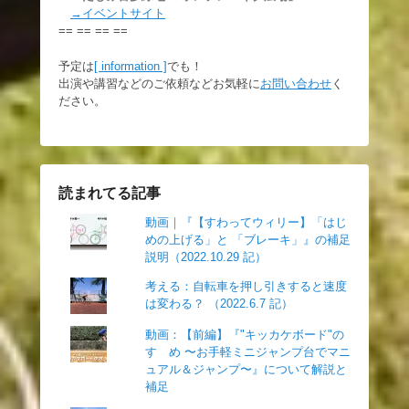
→イベントサイト
== == == ==
予定は
[ information ]
でも！
出演や講習などのご依頼などお気軽に
お問い合わせ
く
ださい。
読まれてる記事
動画｜『【すわってウィリー】「はじ
めの上げる」と 「ブレーキ」』の補足
説明（2022.10.29 記）
考える：自転車を押し引きすると速度
は変わる？ （2022.6.7 記）
動画：【前編】『"キッカケボード"の
すゝめ 〜お手軽ミニジャンプ台でマニ
ュアル＆ジャンプ〜』について解説と
補足