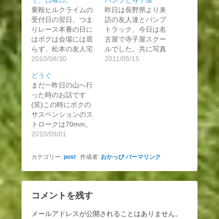
で、日曜日。
パンプと寺子屋
乗鞍ヒルクライムの
昨日は長野県より来
受付日の翌日、つま
訪の友人達とパンプ
りレース本番の日に
トラック、今日は名
はボクは会場には居
古屋で寺子屋スクー
らず、松本の友人宅
ルでした。共に写真
にいました…
2010/08/30
を撮りわす…
2011/05/15
どうぐ
まだ一昨日の山へ行
った時のお話です
(笑)この時にボクの
サスペンションのス
トロークは70mm。
まあ、友…
2010/09/01
カテゴリー:
post
作成者:
おかっぴ
パーマリンク
コメントを残す
メールアドレスが公開されることはありません。