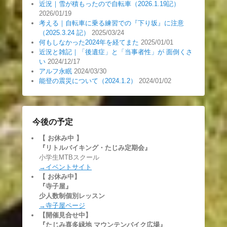
近況｜雪が積もったので自転車（2026.1.19記）
2026/01/19
考える｜自転車に乗る練習での『下り坂』に注意
（2025.3.24 記）
2025/03/24
何もしなかった2024年を経てまた
2025/01/01
近況と雑記｜「後遺症」と「当事者性」が 面倒くさ
い
2024/12/17
アルフ永眠
2024/03/30
能登の震災について（2024.1.2）
2024/01/02
今後の予定
【 お休み中
】
『リトルバイキング・たじみ定期会』
小学生MTBスクール
→イベントサイト
【 お休み中】
『寺子屋』
少人数制個別レッスン
→寺子屋ページ
【開催見合せ中】
『たじみ喜多緑地 マウンテンバイク広場』