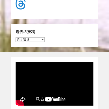
過去の投稿
過
去
の
投
稿