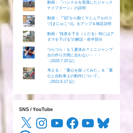
動画：『ハンドルを意識したジャック
ナイフターン』の説明
動画：『"顔"から動くマニュアルのコ
ツ[まにゅこつ]』をアップ＆補足説明
動画：”段差を下る（くだる）時にはア
タマを下げる”の解説・前半部分
つらつら：もう夏休み？ミニジャンプ
台の作り方間に合わない・・・
（2020.7.20 記）
考える：「重心を探ってみた」＆「重
心と自転車上の動作について」
（2022.6.17 記）
SNS / YouTube
X
Instagram
YouTube
Facebook
YouTube
Bluesky
Threads