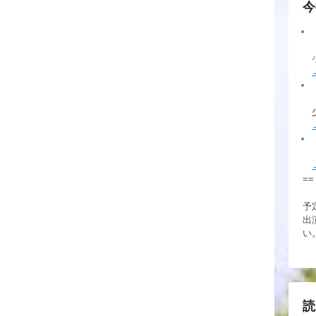
今
==
予
出
い
読