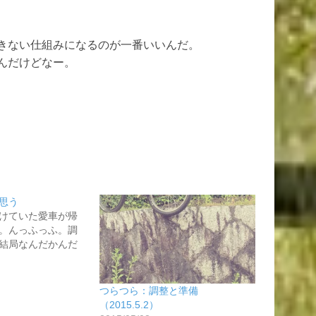
きない仕組みになるのが一番いいんだ。
んだけどなー。
思う
けていた愛車が帰
。んっふっふ。調
結局なんだかんだ
つらつら：調整と準備
（2015.5.2）