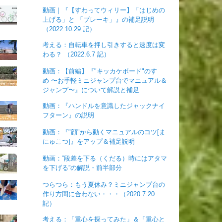
動画｜『【すわってウィリー】「はじめの
上げる」と 「ブレーキ」』の補足説明
（2022.10.29 記）
考える：自転車を押し引きすると速度は変
わる？ （2022.6.7 記）
動画：【前編】『"キッカケボード"のすゝ
め 〜お手軽ミニジャンプ台でマニュアル＆
ジャンプ〜』について解説と補足
動画：『ハンドルを意識したジャックナイ
フターン』の説明
動画：『"顔"から動くマニュアルのコツ[ま
にゅこつ]』をアップ＆補足説明
動画：”段差を下る（くだる）時にはアタマ
を下げる”の解説・前半部分
つらつら：もう夏休み？ミニジャンプ台の
作り方間に合わない・・・（2020.7.20
記）
考える：「重心を探ってみた」＆「重心と