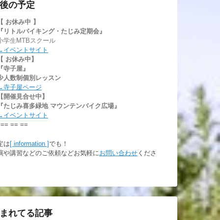
後の予定
【 お休み中
】
『リトルバイキング・たじみ定期会』
小学生MTBスクール
→イベントサイト
【 お休み中】
『寺子屋』
少人数制個別レッスン
→寺子屋ページ
【開催見合せ中】
『たじみ喜多緑地 マウンテンバイク広場』
→イベントサイト
 == == ==
定は
[ information ]
でも！
演や講習などのご依頼などお気軽に
お問い合わせ
くださ
。
まれてる記事