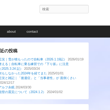
検
索
about
contact
近の投稿
近況｜雪が積もったので自転車（2026.1.19記）
2026/01/19
考える｜自転車に乗る練習での『下り坂』に注意
（2025.3.24 記）
2025/03/24
何もしなかった2024年を経てまた
2025/01/01
近況と雑記｜「後遺症」と「当事者性」が 面倒くさい
2024/12/17
アルフ永眠
2024/03/30
能登の震災について（2024.1.2）
2024/01/02