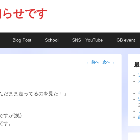
知らせです
Blog Post
School
SNS・YouTube
GB event
投
←
前へ
次へ
→
最
稿
ナ
ビ
ゲ
んだまま走ってるのを見た！」
ー
シ
すが(笑)
ョ
です。
ン