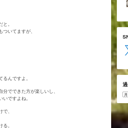
、
だと。
もついてますが、
S
X
てるんですよ。
過
自分でできた方が楽しいし、
過
いいですよね。
去
の
投
けで、
稿
ける。