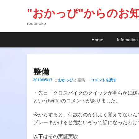
"おかっぴ"からのお
route-okp
メ
メ
サ
Home
Infomation
イ
イ
ブ
ン
ン
コ
メ
コ
ン
ニ
ン
テ
整備
ュ
テ
ン
2010/05/17
に
おかっぴ
が投稿
—
コメントを残す
ー
ン
ツ
ツ
へ
・先日「クロスバイクのクイックが明らかに緩
へ
移
というtwitterのコメントがありました。
移
動
動
今からすると、何故なのかはよく覚えてないんで
ブレーキかけると危ないぞって話になったわけ
以下はその実証実験