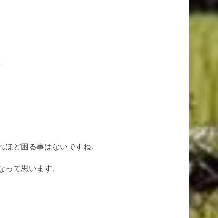
。
）
れほど困る事はないですね。
なって思います。