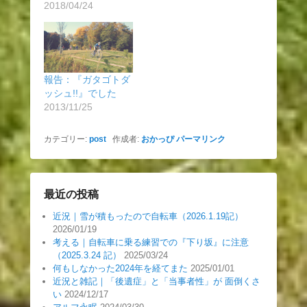
2018/04/24
報告：『ガタゴトダ
ッシュ!!』でした
2013/11/25
カテゴリー:
post
作成者:
おかっぴ
パーマリンク
最近の投稿
近況｜雪が積もったので自転車（2026.1.19記）
2026/01/19
考える｜自転車に乗る練習での『下り坂』に注意
（2025.3.24 記）
2025/03/24
何もしなかった2024年を経てまた
2025/01/01
近況と雑記｜「後遺症」と「当事者性」が 面倒くさ
い
2024/12/17