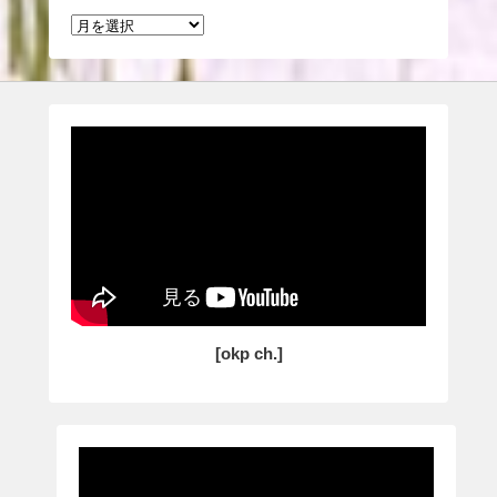
過
去
の
投
稿
[okp ch.]