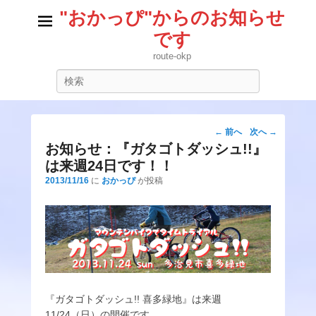
"おかっぴ"からのお知らせ
です
route-okp
検
索
投
←
前へ
次へ
→
稿
お知らせ：『ガタゴトダッシュ!!』
ナ
は来週24日です！！
ビ
2013/11/16
に
おかっぴ
が投稿
ゲ
ー
シ
ョ
ン
『ガタゴトダッシュ!! 喜多緑地』は来週
11/24（日）の開催です。