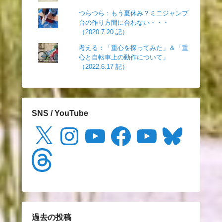
つらつら：もう夏休み？ミニジャンプ
台の作り方間に合わない・・・
（2020.7.20 記）
考える：「重心を探ってみた」＆「重
心と自転車上の動作について」
（2022.6.17 記）
SNS / YouTube
X
Instagram
YouTube
Facebook
YouTube
Bluesky
Threads
過去の投稿