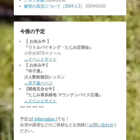
アルフ永眠
2024/03/30
能登の震災について（2024.1.2）
2024/01/02
今後の予定
【 お休み中
】
『リトルバイキング・たじみ定期会』
小学生MTBスクール
→イベントサイト
【 お休み中】
『寺子屋』
少人数制個別レッスン
→寺子屋ページ
【開催見合せ中】
『たじみ喜多緑地 マウンテンバイク広場』
→イベントサイト
== == == ==
予定は
[ information ]
でも！
出演や講習などのご依頼などお気軽に
お問い合わせ
く
ださい。