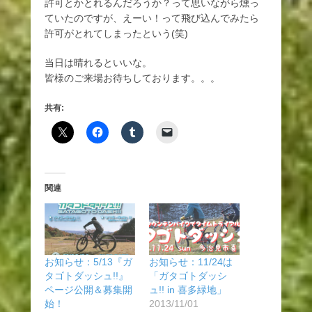
許可とかとれるんだろうか？って思いながら燻っ
ていたのですが、えーい！って飛び込んでみたら
許可がとれてしまったという(笑)
当日は晴れるといいな。
皆様のご来場お待ちしております。。。
共有:
関連
お知らせ：5/13『ガ
お知らせ：11/24は
タゴトダッシュ!!』
「ガタゴトダッシ
ページ公開＆募集開
ュ!! in 喜多緑地」
始！
2013/11/01