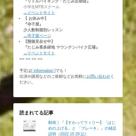
『リトルバイキング・たじみ定期会』
小学生MTBスクール
→イベントサイト
【 お休み中】
『寺子屋』
少人数制個別レッスン
→寺子屋ページ
【開催見合せ中】
『たじみ喜多緑地 マウンテンバイク広場』
→イベントサイト
== == == ==
予定は
[ information ]
でも！
出演や講習などのご依頼などお気軽に
お問い合わせ
く
ださい。
読まれてる記事
動画｜『【すわってウィリー】「はじ
めの上げる」と 「ブレーキ」』の補足
説明（2022.10.29 記）