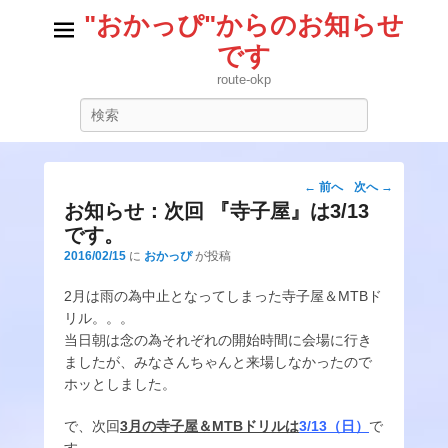
"おかっぴ"からのお知らせ
です
route-okp
検
索
投
←
前へ
次へ
→
稿
お知らせ：次回 『寺子屋』は3/13
ナ
です。
ビ
2016/02/15
に
おかっぴ
が投稿
ゲ
ー
2月は雨の為中止となってしまった寺子屋＆MTBド
シ
リル。。。
ョ
当日朝は念の為それぞれの開始時間に会場に行き
ン
ましたが、みなさんちゃんと来場しなかったので
ホッとしました。
で、次回
3月の寺子屋＆MTBドリルは
3/13（日）
で