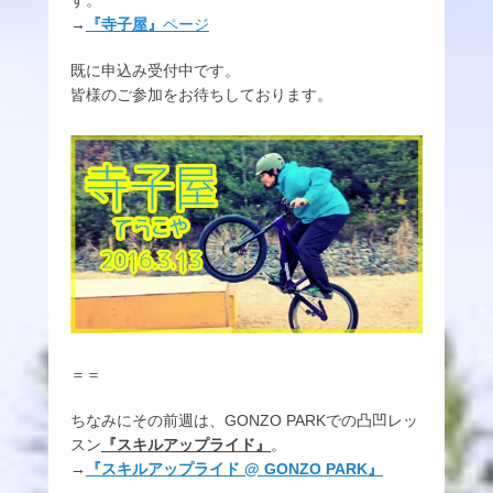
す。
→
『寺子屋』
ページ
既に申込み受付中です。
皆様のご参加をお待ちしております。
＝＝
ちなみにその前週は、GONZO PARKでの凸凹レッ
スン
『スキルアップライド』
。
→
『スキルアップライド @ GONZO PARK』