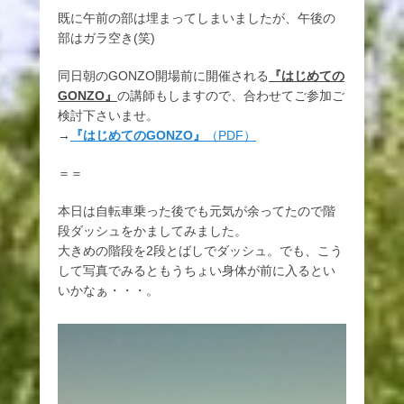
既に午前の部は埋まってしまいましたが、午後の
部はガラ空き(笑)
同日朝のGONZO開場前に開催される
『はじめての
GONZO』
の講師もしますので、合わせてご参加ご
検討下さいませ。
→
『はじめてのGONZO』
（PDF）
＝＝
本日は自転車乗った後でも元気が余ってたので階
段ダッシュをかましてみました。
大きめの階段を2段とばしでダッシュ。でも、こう
して写真でみるともうちょい身体が前に入るとい
いかなぁ・・・。