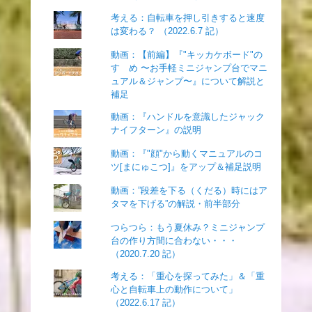
考える：自転車を押し引きすると速度
は変わる？ （2022.6.7 記）
動画：【前編】『"キッカケボード"の
すゝめ 〜お手軽ミニジャンプ台でマニ
ュアル＆ジャンプ〜』について解説と
補足
動画：『ハンドルを意識したジャック
ナイフターン』の説明
動画：『"顔"から動くマニュアルのコ
ツ[まにゅこつ]』をアップ＆補足説明
動画：”段差を下る（くだる）時にはア
タマを下げる”の解説・前半部分
つらつら：もう夏休み？ミニジャンプ
台の作り方間に合わない・・・
（2020.7.20 記）
考える：「重心を探ってみた」＆「重
心と自転車上の動作について」
（2022.6.17 記）