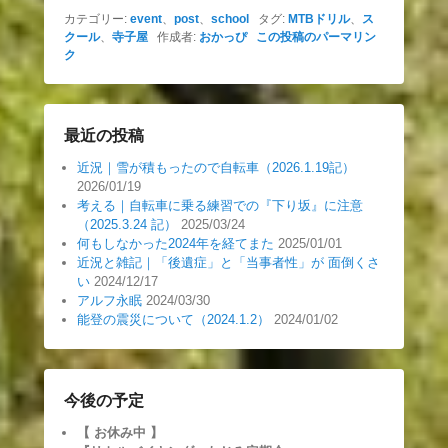
カテゴリー:
event
、
post
、
school
タグ:
MTBドリル
、
ス
クール
、
寺子屋
作成者:
おかっぴ
この投稿のパーマリン
ク
最近の投稿
近況｜雪が積もったので自転車（2026.1.19記）
2026/01/19
考える｜自転車に乗る練習での『下り坂』に注意
（2025.3.24 記）
2025/03/24
何もしなかった2024年を経てまた
2025/01/01
近況と雑記｜「後遺症」と「当事者性」が 面倒くさ
い
2024/12/17
アルフ永眠
2024/03/30
能登の震災について（2024.1.2）
2024/01/02
今後の予定
【 お休み中
】