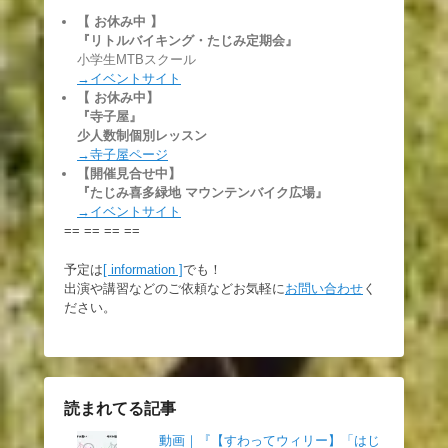
【 お休み中
】
『リトルバイキング・たじみ定期会』
小学生MTBスクール
→イベントサイト
【 お休み中】
『寺子屋』
少人数制個別レッスン
→寺子屋ページ
【開催見合せ中】
『たじみ喜多緑地 マウンテンバイク広場』
→イベントサイト
== == == ==
予定は
[ information ]
でも！
出演や講習などのご依頼などお気軽に
お問い合わせ
く
ださい。
読まれてる記事
動画｜『【すわってウィリー】「はじ