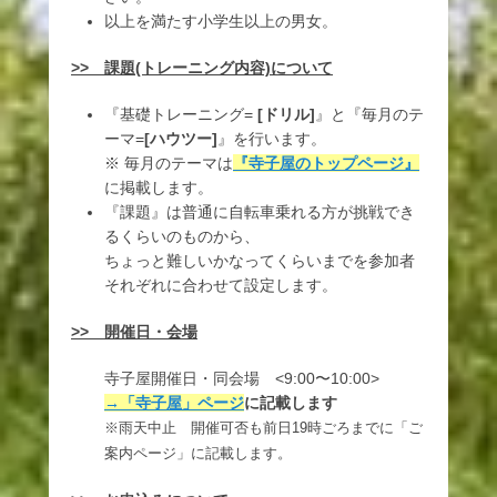
以上を満たす小学生以上の男女。
>> 課題(トレーニング内容)について
『基礎トレーニング=
[ドリル]
』と『毎月のテ
ーマ=
[ハウツー]
』を行います。
※ 毎月のテーマは
『寺子屋のトップページ』
に掲載します。
『課題』は普通に自転車乗れる方が挑戦でき
るくらいのものから、
ちょっと難しいかなってくらいまでを参加者
それぞれに合わせて設定します。
>> 開催日・会場
寺子屋開催日・同会場 <9:00〜10:00>
→「寺子屋」ページ
に記載します
※雨天中止 開催可否も
前日19時ごろまでに「ご
案内ページ」に記載します。