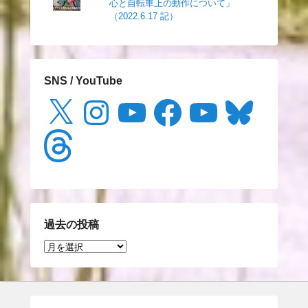
心と自転車上の動作について」
（2022.6.17 記）
SNS / YouTube
X
Instagram
YouTube
Facebook
YouTube
Bluesky
Threads
過去の投稿
過
去
の
投
稿