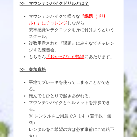
>> マウンテンバイクドリルとは？
に
お
マウンテンバイクで様々な
『課題（ドリ
か
ル）』
にチャレンジ
しながら
っ
乗車感覚やテクニックを身に付けようという
ぴ
スクール。
が
複数用意された『課題』にみんなでチャレン
投
ジする練習会。
稿
もちろん
『おかっぴ』が指導
にあたります。
>> 参加資格
平地でブレーキを使って止まることができ
る。
転んでもひとりで起きあがれる。
マウンテンバイクとヘルメットを持参でき
る。
※ レンタルをご用意できます（若干数・無
料）
レンタルをご希望の方は必ず事前にご連絡下
さい。