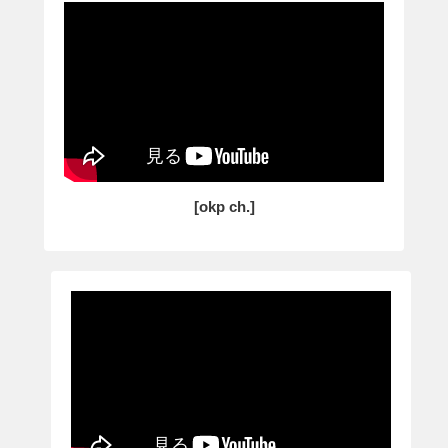
[okp ch.]