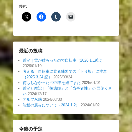
共有:
最近の投稿
近況｜雪が積もったので自転車（2026.1.19記）
2026/01/19
考える｜自転車に乗る練習での『下り坂』に注意
（2025.3.24 記）
2025/03/24
何もしなかった2024年を経てまた
2025/01/01
近況と雑記｜「後遺症」と「当事者性」が 面倒くさ
い
2024/12/17
アルフ永眠
2024/03/30
能登の震災について（2024.1.2）
2024/01/02
今後の予定