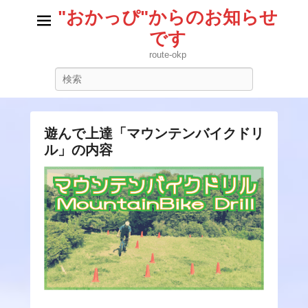
"おかっぴ"からのお知らせ
です
route-okp
検
索
遊んで上達「マウンテンバイクドリ
ル」の内容
2
0
1
5
/
0
8
/
1
9