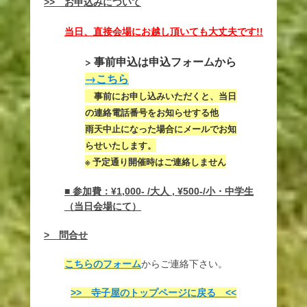
>> お申込みについて
当日、直接会場にお越し頂いても大丈夫です!!
> 事前申込は申込フォームから
→こちら
事前にお申し込みいただくと、当日
の連絡電話番号をお知らせする他
雨天中止になった場合にメールでお知
らせいたします。
※ 予定通り開催時はご連絡しません
■ 参加費：¥1,000- /大人 ,
¥
500-/小・中学生
（当日会場にて）
> 問合せ
こちらのフォーム
からご連絡下さい。
>> 寺子屋のトップページに戻る <<