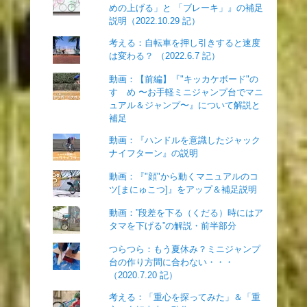
めの上げる」と 「ブレーキ」』の補足
説明（2022.10.29 記）
考える：自転車を押し引きすると速度
は変わる？ （2022.6.7 記）
動画：【前編】『"キッカケボード"の
すゝめ 〜お手軽ミニジャンプ台でマニ
ュアル＆ジャンプ〜』について解説と
補足
動画：『ハンドルを意識したジャック
ナイフターン』の説明
動画：『"顔"から動くマニュアルのコ
ツ[まにゅこつ]』をアップ＆補足説明
動画：”段差を下る（くだる）時にはア
タマを下げる”の解説・前半部分
つらつら：もう夏休み？ミニジャンプ
台の作り方間に合わない・・・
（2020.7.20 記）
考える：「重心を探ってみた」＆「重