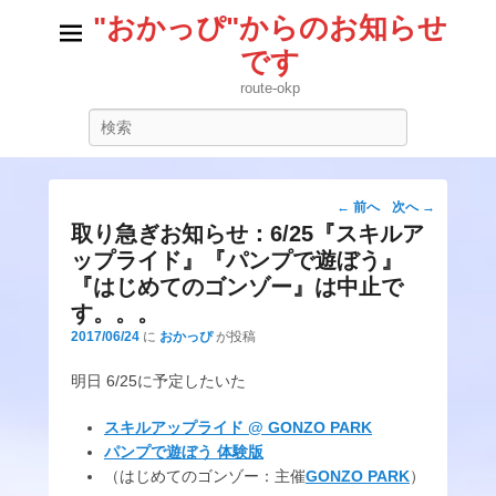
"おかっぴ"からのお知らせ
です
route-okp
検
索
投
←
前へ
次へ
→
稿
取り急ぎお知らせ：6/25『スキルア
ナ
ップライド』『パンプで遊ぼう』
ビ
『はじめてのゴンゾー』は中止で
ゲ
す。。。
ー
2017/06/24
に
おかっぴ
が投稿
シ
ョ
明日 6/25に予定したいた
ン
スキルアップライド @ GONZO PARK
パンプで遊ぼう 体験版
（はじめてのゴンゾー：主催
GONZO PARK
）