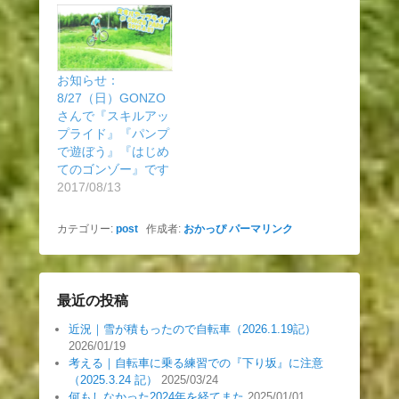
お知らせ：
8/27（日）GONZO
さんで『スキルアッ
プライド』『パンプ
で遊ぼう』『はじめ
てのゴンゾー』です
2017/08/13
カテゴリー:
post
作成者:
おかっぴ
パーマリンク
最近の投稿
近況｜雪が積もったので自転車（2026.1.19記）
2026/01/19
考える｜自転車に乗る練習での『下り坂』に注意
（2025.3.24 記）
2025/03/24
何もしなかった2024年を経てまた
2025/01/01