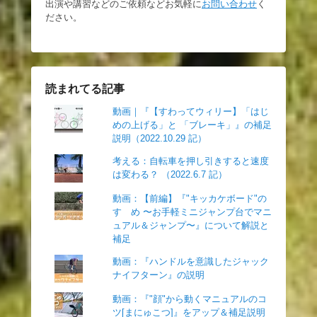
出演や講習などのご依頼などお気軽に
お問い合わせ
く
ださい。
読まれてる記事
動画｜『【すわってウィリー】「はじ
めの上げる」と 「ブレーキ」』の補足
説明（2022.10.29 記）
考える：自転車を押し引きすると速度
は変わる？ （2022.6.7 記）
動画：【前編】『"キッカケボード"の
すゝめ 〜お手軽ミニジャンプ台でマニ
ュアル＆ジャンプ〜』について解説と
補足
動画：『ハンドルを意識したジャック
ナイフターン』の説明
動画：『"顔"から動くマニュアルのコ
ツ[まにゅこつ]』をアップ＆補足説明