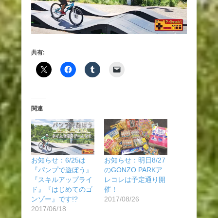
共有:
関連
お知らせ：6/25は
お知らせ：明日8/27
『パンプで遊ぼう』
のGONZO PARKア
『スキルアップライ
レコレは予定通り開
ド』『はじめてのゴ
催！
ンゾー』です!?
2017/08/26
2017/06/18