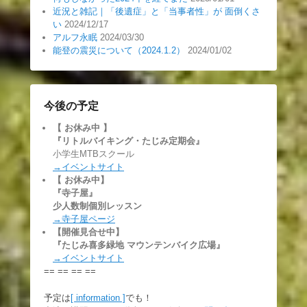
近況と雑記｜「後遺症」と「当事者性」が 面倒くさ
い
2024/12/17
アルフ永眠
2024/03/30
能登の震災について（2024.1.2）
2024/01/02
今後の予定
【 お休み中
】
『リトルバイキング・たじみ定期会』
小学生MTBスクール
→イベントサイト
【 お休み中】
『寺子屋』
少人数制個別レッスン
→寺子屋ページ
【開催見合せ中】
『たじみ喜多緑地 マウンテンバイク広場』
→イベントサイト
== == == ==
予定は
[ information ]
でも！