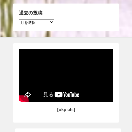
過去の投稿
過
去
の
投
稿
[okp ch.]