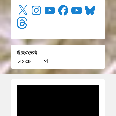
X
Instagram
YouTube
Facebook
YouTube
Bluesky
Threads
過去の投稿
過
去
の
投
稿