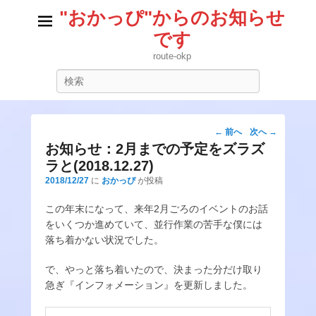
"おかっぴ"からのお知らせ
です
route-okp
検
索
投
←
前へ
次へ
→
稿
お知らせ：2月までの予定をズラズ
ナ
ラと(2018.12.27)
ビ
2018/12/27
に
おかっぴ
が投稿
ゲ
ー
この年末になって、来年2月ごろのイベントのお話
シ
をいくつか進めていて、並行作業の苦手な僕には
ョ
落ち着かない状況でした。
ン
で、やっと落ち着いたので、決まった分だけ取り
急ぎ『インフォメーション』を更新しました。