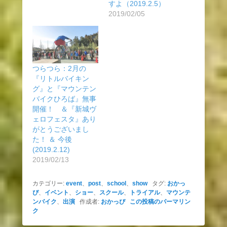
すよ（2019.2.5）
2019/02/05
つらつら：2月の
『リトルバイキン
グ』と『マウンテン
バイクひろば』無事
開催！ ＆『新城ヴ
ェロフェスタ』あり
がとうございまし
た！ ＆ 今後
(2019.2.12)
2019/02/13
カテゴリー:
event
、
post
、
school
、
show
タグ:
おかっ
ぴ
、
イベント
、
ショー
、
スクール
、
トライアル
、
マウンテ
ンバイク
、
出演
作成者:
おかっぴ
この投稿のパーマリン
ク