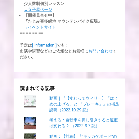
少人数制個別レッスン
→寺子屋ページ
【開催見合せ中】
『たじみ喜多緑地 マウンテンバイク広場』
→イベントサイト
== == == ==
予定は
[ information ]
でも！
出演や講習などのご依頼などお気軽に
お問い合わせ
く
ださい。
読まれてる記事
動画｜『【すわってウィリー】「はじ
めの上げる」と 「ブレーキ」』の補足
説明（2022.10.29 記）
考える：自転車を押し引きすると速度
は変わる？ （2022.6.7 記）
動画：【前編】『"キッカケボード"の