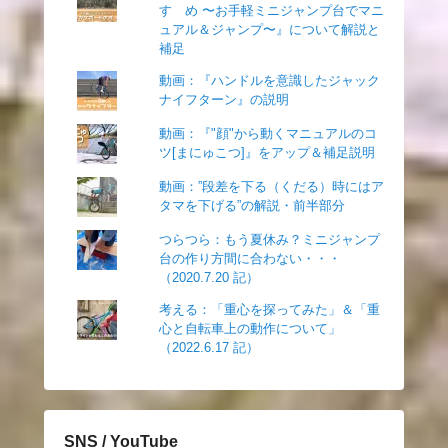
すゝめ 〜お手軽ミニジャンプ台でマニ
ュアル＆ジャンプ〜』について解説と
補足
動画：『ハンドルを意識したジャック
ナイフターン』の説明
動画：『"顔"から動くマニュアルのコ
ツ[まにゅこつ]』をアップ＆補足説明
動画：”段差を下る（くだる）時にはア
タマを下げる”の解説・前半部分
つらつら：もう夏休み？ミニジャンプ
台の作り方間に合わない・・・
（2020.7.20 記）
考える：「重心を探ってみた」＆「重
心と自転車上の動作について」
（2022.6.17 記）
SNS / YouTube