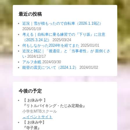
最近の投稿
近況｜雪が積もったので自転車（2026.1.19記）
2026/01/19
考える｜自転車に乗る練習での『下り坂』に注意
（2025.3.24 記）
2025/03/24
何もしなかった2024年を経てまた
2025/01/01
近況と雑記｜「後遺症」と「当事者性」が 面倒くさ
い
2024/12/17
アルフ永眠
2024/03/30
能登の震災について（2024.1.2）
2024/01/02
今後の予定
【 お休み中
】
『リトルバイキング・たじみ定期会』
小学生MTBスクール
→イベントサイト
【 お休み中】
『寺子屋』