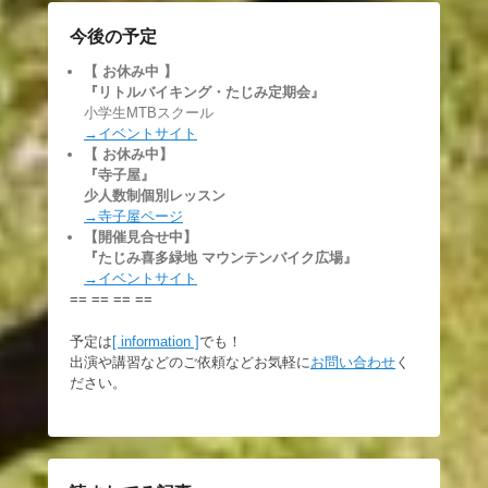
今後の予定
【 お休み中
】
『リトルバイキング・たじみ定期会』
小学生MTBスクール
→イベントサイト
【 お休み中】
『寺子屋』
少人数制個別レッスン
→寺子屋ページ
【開催見合せ中】
『たじみ喜多緑地 マウンテンバイク広場』
→イベントサイト
== == == ==
予定は
[ information ]
でも！
出演や講習などのご依頼などお気軽に
お問い合わせ
く
ださい。