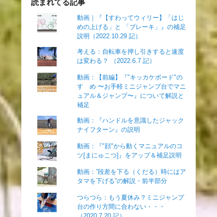
読まれてる記事
動画｜『【すわってウィリー】「はじ
めの上げる」と 「ブレーキ」』の補足
説明（2022.10.29 記）
考える：自転車を押し引きすると速度
は変わる？ （2022.6.7 記）
動画：【前編】『"キッカケボード"の
すゝめ 〜お手軽ミニジャンプ台でマニ
ュアル＆ジャンプ〜』について解説と
補足
動画：『ハンドルを意識したジャック
ナイフターン』の説明
動画：『"顔"から動くマニュアルのコ
ツ[まにゅこつ]』をアップ＆補足説明
動画：”段差を下る（くだる）時にはア
タマを下げる”の解説・前半部分
つらつら：もう夏休み？ミニジャンプ
台の作り方間に合わない・・・
（2020.7.20 記）