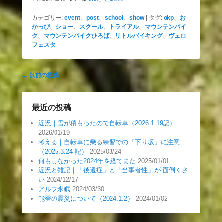
カテゴリー:
event
、
post
、
school
、
show
|
タグ:
okp
、
お
かっぴ
、
ショー
、
スクール
、
トライアル
、
マウンテンバイ
ク
、
マウンテンバイクひろば
、
リトルバイキング
、
ヴェロ
フェスタ
投
←
以前の投稿
稿
ナ
ビ
最近の投稿
ゲ
近況｜雪が積もったので自転車（2026.1.19記）
ー
2026/01/19
シ
考える｜自転車に乗る練習での『下り坂』に注意
ョ
（2025.3.24 記）
2025/03/24
何もしなかった2024年を経てまた
2025/01/01
ン
近況と雑記｜「後遺症」と「当事者性」が 面倒くさ
い
2024/12/17
アルフ永眠
2024/03/30
能登の震災について（2024.1.2）
2024/01/02