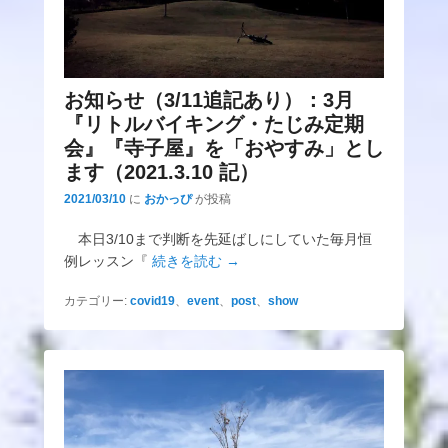
お知らせ（3/11追記あり）：3月
『リトルバイキング・たじみ定期
会』『寺子屋』を「おやすみ」とし
ます（2021.3.10 記）
2021/03/10
に
おかっぴ
が投稿
本日3/10まで判断を先延ばしにしていた毎月恒
例レッスン『
続きを読む →
カテゴリー:
covid19
、
event
、
post
、
show