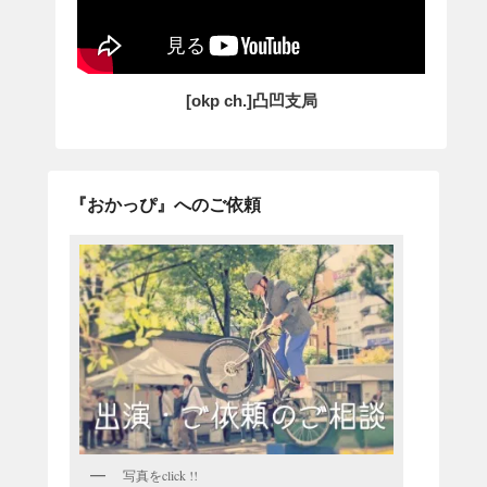
[okp ch.]凸凹支局
『おかっぴ』へのご依頼
写真をclick !!