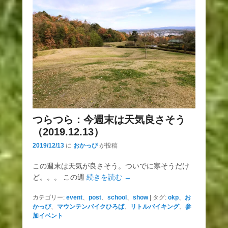
つらつら：今週末は天気良さそう
（2019.12.13）
2019/12/13
に
おかっぴ
が投稿
この週末は天気が良さそう。ついでに寒そうだけ
ど。。。 この週
続きを読む →
カテゴリー:
event
、
post
、
school
、
show
|
タグ:
okp
、
お
かっぴ
、
マウンテンバイクひろば
、
リトルバイキング
、
参
加イベント