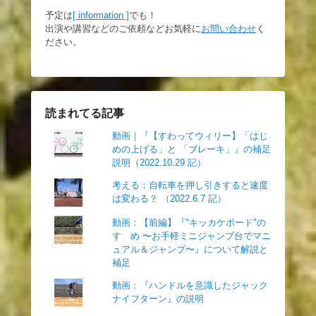
予定は
[ information ]
でも！
出演や講習などのご依頼などお気軽に
お問い合わせ
く
ださい。
読まれてる記事
動画｜『【すわってウィリー】「はじ
めの上げる」と 「ブレーキ」』の補足
説明（2022.10.29 記）
考える：自転車を押し引きすると速度
は変わる？ （2022.6.7 記）
動画：【前編】『"キッカケボード"の
すゝめ 〜お手軽ミニジャンプ台でマニ
ュアル＆ジャンプ〜』について解説と
補足
動画：『ハンドルを意識したジャック
ナイフターン』の説明