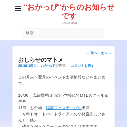
"おかっぴ"からのお知らせ
です
route-okp
検
索
投
←
前へ
次へ
→
稿
おしらせのマトメ
ナ
2010/10/24
に
おかっぴ
が投稿
—
コメントを残す
ビ
この月末〜翌月のイベント出演情報などをまとめ
ゲ
て。
ー
シ
10/30 広島県福山市の小学校にてMTBスクール＆
ョ
デモ
ン
11/3 お台場・
稲妻フェスティバル
出演
今年もオートバイトライアルの小林直樹にいさ
んと一緒♪
残念ながらクローラーの皆さんは欠場です。