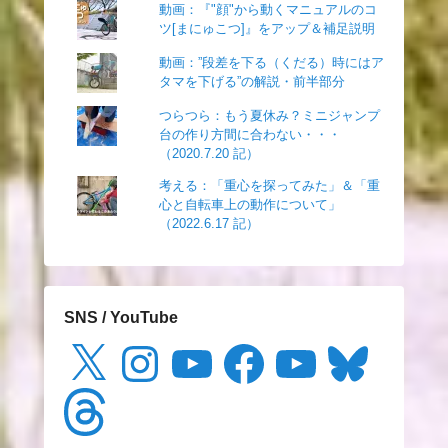
動画：『"顔"から動くマニュアルのコ
ツ[まにゅこつ]』をアップ＆補足説明
動画：”段差を下る（くだる）時にはア
タマを下げる”の解説・前半部分
つらつら：もう夏休み？ミニジャンプ
台の作り方間に合わない・・・
（2020.7.20 記）
考える：「重心を探ってみた」＆「重
心と自転車上の動作について」
（2022.6.17 記）
SNS / YouTube
X
Instagram
YouTube
Facebook
YouTube
Bluesky
Threads