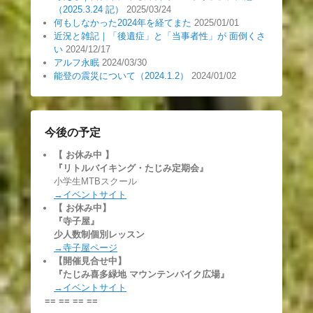
（2025.3.24 記）
2025/03/24
何もしなかった2024年を経てまた
2025/01/01
近況と雑記｜「後遺症」と「当事者性」が 面倒くさ
い
2024/12/17
アルフ永眠
2024/03/30
能登の震災について（2024.1.2）
2024/01/02
今後の予定
【 お休み中
】
『リトルバイキング・たじみ定期会』
小学生MTBスクール
→イベントサイト
【 お休み中】
『寺子屋』
少人数制個別レッスン
→寺子屋ページ
【開催見合せ中】
『たじみ喜多緑地 マウンテンバイク広場』
→イベントサイト
== == == ==