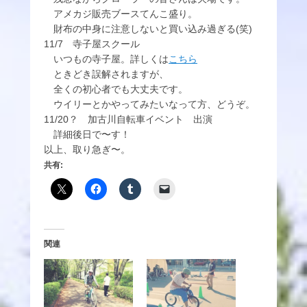
アメカジ販売ブースてんこ盛り。
財布の中身に注意しないと買い込み過ぎる(笑)
11/7 寺子屋スクール
いつもの寺子屋。詳しくは
こちら
ときどき誤解されますが、
全くの初心者でも大丈夫です。
ウイリーとかやってみたいなって方、どうぞ。
11/20？ 加古川自転車イベント 出演
詳細後日で〜す！
以上、取り急ぎ〜。
共有:
関連