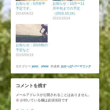
お知らせ：5月前半
お知らせ：10月〜11
予定です。
月中旬までの予定
2014/04/22
（2015.10.24）
2015/10/24
お知らせ：2015秋の
予定など
2015/09/19
カテゴリー:
post
、
show
作成者:
おかっぴ
パーマリンク
コメントを残す
メールアドレスが公開されることはありません。
※
が付いている欄は必須項目です