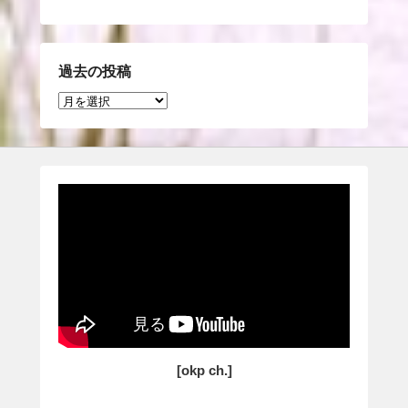
過去の投稿
過
去
の
投
稿
[okp ch.]