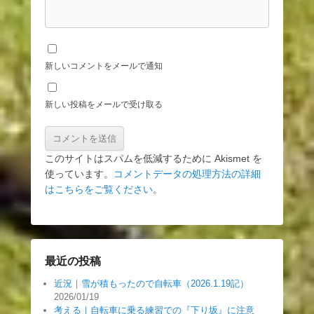
新しいコメントをメールで通知
新しい投稿をメールで受け取る
このサイトはスパムを低減するために Akismet を
使っています。
コメントデータの処理方法の詳細
はこちらをご覧ください
。
最近の投稿
近況｜雪が積もったので自転車（2026.1.19記）
2026/01/19
考える｜自転車に乗る練習での『下り坂』に注意