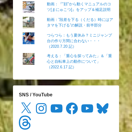
動画：『"顔"から動くマニュアルのコ
ツ[まにゅこつ]』をアップ＆補足説明
動画：”段差を下る（くだる）時にはア
タマを下げる”の解説・前半部分
つらつら：もう夏休み？ミニジャンプ
台の作り方間に合わない・・・
（2020.7.20 記）
考える：「重心を探ってみた」＆「重
心と自転車上の動作について」
（2022.6.17 記）
SNS / YouTube
X
Instagram
YouTube
Facebook
YouTube
Bluesky
Threads