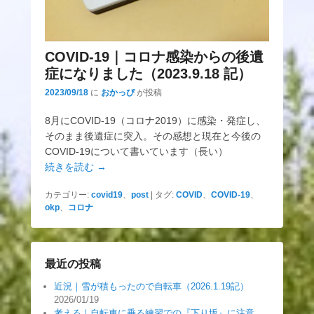
COVID-19｜コロナ感染からの後遺
症になりました（2023.9.18 記）
2023/09/18
に
おかっぴ
が投稿
8月にCOVID-19（コロナ2019）に感染・発症し、
そのまま後遺症に突入。その感想と現在と今後の
COVID-19について書いています（長い）
続きを読む →
カテゴリー:
covid19
、
post
|
タグ:
COVID
、
COVID-19
、
okp
、
コロナ
最近の投稿
近況｜雪が積もったので自転車（2026.1.19記）
2026/01/19
考える｜自転車に乗る練習での『下り坂』に注意