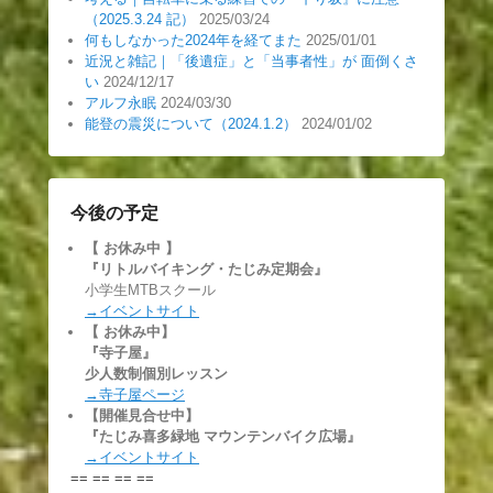
（2025.3.24 記）
2025/03/24
何もしなかった2024年を経てまた
2025/01/01
近況と雑記｜「後遺症」と「当事者性」が 面倒くさ
い
2024/12/17
アルフ永眠
2024/03/30
能登の震災について（2024.1.2）
2024/01/02
今後の予定
【 お休み中
】
『リトルバイキング・たじみ定期会』
小学生MTBスクール
→イベントサイト
【 お休み中】
『寺子屋』
少人数制個別レッスン
→寺子屋ページ
【開催見合せ中】
『たじみ喜多緑地 マウンテンバイク広場』
→イベントサイト
== == == ==