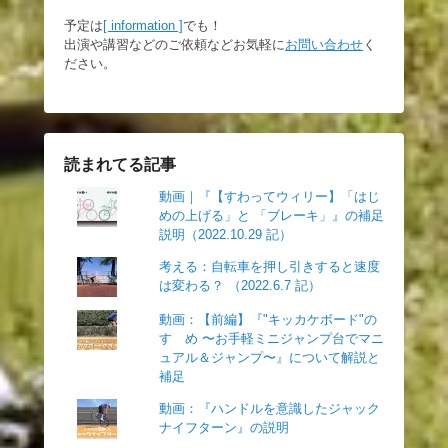
予定は
[ information ]
でも！
出演や講習などのご依頼などお気軽に
お問い合わせ
く
ださい。
読まれてる記事
動画｜『【すわってウィリー】「はじ
めの上げる」と 「ブレーキ」』の補足
説明（2022.10.29 記）
考える：自転車を押し引きすると速度
は変わる？ （2022.6.7 記）
動画：【前編】『"キッカケボード"の
すゝめ 〜お手軽ミニジャンプ台でマニ
ュアル＆ジャンプ〜』について解説と
補足
動画：『ハンドルを意識したジャック
ナイフターン』の説明