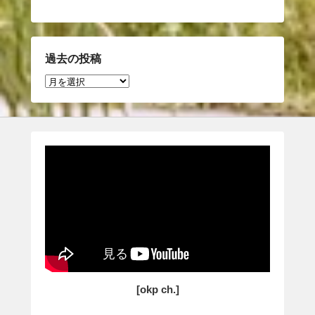
過去の投稿
過
去
の
投
稿
[okp ch.]