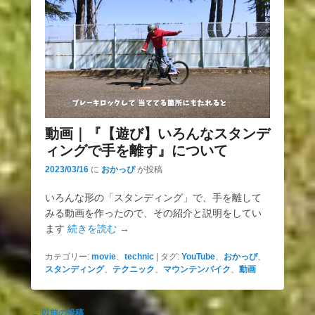
動画｜『【遊び】いろんなスタンデ
ィングで手を離す』について
2023/03/16
に
おかっぴ
が投稿
いろんな形の「スタンディング」で、手を離して
みる動画を作ったので、その紹介と説明をしてい
ます
続きを読む →
カテゴリー:
movie
、
technic
|
タグ:
YouTube
、
おかっぴ
、
スタンディング
、
テクニック
、
マウンテンバイク
、
動画
投
←
以前の投稿