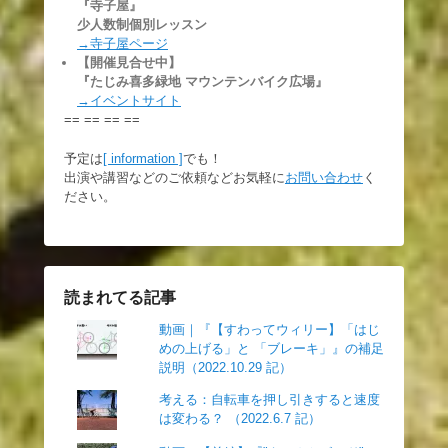
『寺子屋』
少人数制個別レッスン
→寺子屋ページ
【開催見合せ中】
『たじみ喜多緑地 マウンテンバイク広場』
→イベントサイト
== == == ==
予定は
[ information ]
でも！
出演や講習などのご依頼などお気軽に
お問い合わせ
く
ださい。
読まれてる記事
動画｜『【すわってウィリー】「はじ
めの上げる」と 「ブレーキ」』の補足
説明（2022.10.29 記）
考える：自転車を押し引きすると速度
は変わる？ （2022.6.7 記）