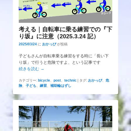
考える｜自転車に乗る練習での『下
り坂』に注意（2025.3.24 記）
2025/03/24
に
おかっぴ
が投稿
子どもさんが自転車乗る練習をする時に「長い下
り坂」で行うと危険ですよ、という記事です
続きを読む →
カテゴリー:
bicycle
、
post
、
technic
|
タグ:
おかっぴ
、
危
険
、
子ども
、
練習
、
補助輪はずし