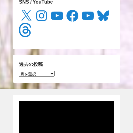
SNS / YouTube
X
Instagram
YouTube
Facebook
YouTube
Bluesky
Threads
過去の投稿
過
去
の
投
稿