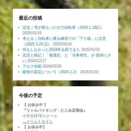
稿
ナ
ビ
最近の投稿
ゲ
近況｜雪が積もったので自転車（2026.1.19記）
ー
2026/01/19
シ
考える｜自転車に乗る練習での『下り坂』に注意
ョ
（2025.3.24 記）
2025/03/24
何もしなかった2024年を経てまた
2025/01/01
ン
近況と雑記｜「後遺症」と「当事者性」が 面倒くさ
い
2024/12/17
アルフ永眠
2024/03/30
能登の震災について（2024.1.2）
2024/01/02
今後の予定
【 お休み中
】
『リトルバイキング・たじみ定期会』
小学生MTBスクール
→イベントサイト
【 お休み中】