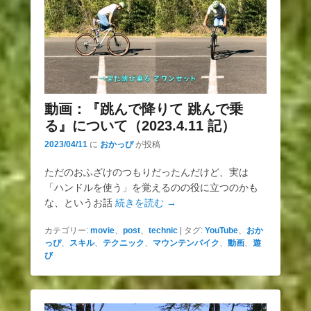
動画：『跳んで降りて 跳んで乗
る』について（2023.4.11 記）
2023/04/11
に
おかっぴ
が投稿
ただのおふざけのつもりだったんだけど、実は
「ハンドルを使う」を覚えるのの役に立つのかも
な、というお話
続きを読む →
カテゴリー:
movie
、
post
、
technic
|
タグ:
YouTube
、
おか
っぴ
、
スキル
、
テクニック
、
マウンテンバイク
、
動画
、
遊
び