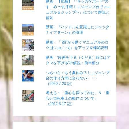
動画：【前編】『"キッカケボード"の
すゝめ 〜お手軽ミニジャンプ台でマニ
ュアル＆ジャンプ〜』について解説と
補足
動画：『ハンドルを意識したジャック
ナイフターン』の説明
動画：『"顔"から動くマニュアルのコ
ツ[まにゅこつ]』をアップ＆補足説明
動画：”段差を下る（くだる）時にはア
タマを下げる”の解説・前半部分
つらつら：もう夏休み？ミニジャンプ
台の作り方間に合わない・・・
（2020.7.20 記）
考える：「重心を探ってみた」＆「重
心と自転車上の動作について」
（2022.6.17 記）