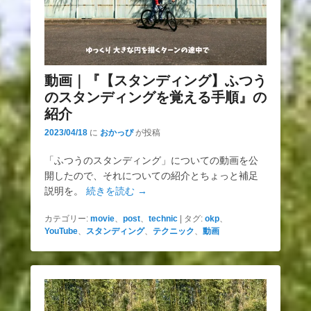
動画｜『【スタンディング】ふつう
のスタンディングを覚える手順』の
紹介
2023/04/18
に
おかっぴ
が投稿
「ふつうのスタンディング」についての動画を公
開したので、それについての紹介とちょっと補足
説明を。
続きを読む →
カテゴリー:
movie
、
post
、
technic
|
タグ:
okp
、
YouTube
、
スタンディング
、
テクニック
、
動画