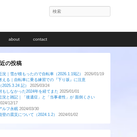
検
索
about
contact
近の投稿
近況｜雪が積もったので自転車（2026.1.19記）
2026/01/19
考える｜自転車に乗る練習での『下り坂』に注意
（2025.3.24 記）
2025/03/24
何もしなかった2024年を経てまた
2025/01/01
近況と雑記｜「後遺症」と「当事者性」が 面倒くさい
2024/12/17
アルフ永眠
2024/03/30
能登の震災について（2024.1.2）
2024/01/02