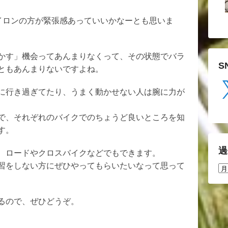
イロンの方が緊張感あっていいかなーとも思いま
かす」機会ってあんまりなくって、その状態でバラ
S
ともあんまりないですよね。
X
に行き過ぎてたり、うまく動かせない人は腕に力が
で、それぞれのバイクでのちょうど良いところを知
す。
過
、ロードやクロスバイクなどでもできます。
習をしない方にぜひやってもらいたいなって思って
過
去
の
投
るので、ぜひどうぞ。
稿