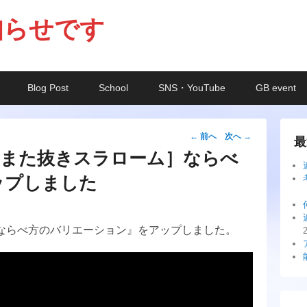
知らせです
Blog Post
School
SNS・YouTube
GB event
投
←
前へ
次へ
→
最
稿
［また抜きスラローム］ならべ
ナ
ップしました
ビ
ゲ
ー
”ならべ方のバリエーション』をアップしました。
シ
ョ
ン