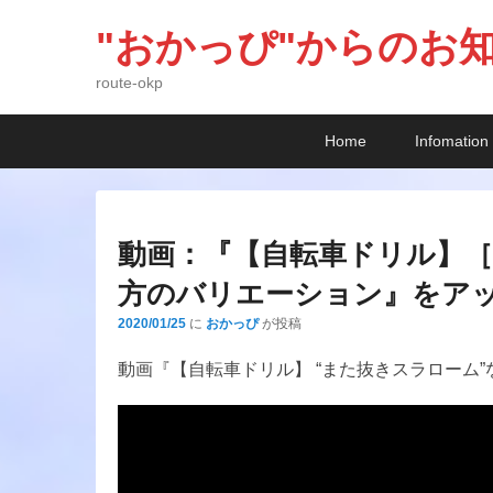
"おかっぴ"からのお
route-okp
メ
メ
サ
Home
Infomation
イ
イ
ブ
ン
ン
コ
メ
コ
ン
ニ
ン
テ
動画：『【自転車ドリル】
ュ
テ
ン
方のバリエーション』をア
ー
ン
ツ
ツ
へ
2020/01/25
に
おかっぴ
が投稿
へ
移
動画『【自転車ドリル】 “また抜きスラローム
移
動
動