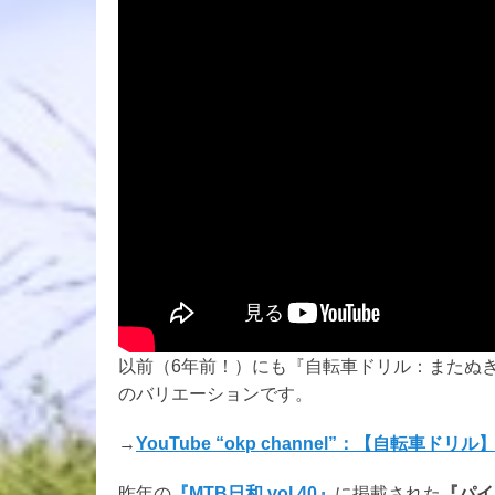
以前（6年前！）にも『自転車ドリル：またぬ
のバリエーションです。
→
YouTube “okp channel”：【自転車ド
昨年の
『MTB日和 vol.40』
に掲載された
『パイ