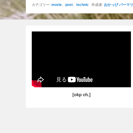
カテゴリー:
movie
、
post
、
technic
作成者:
おかっぴ
パーマ
[okp ch.]