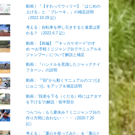
動画｜『【すわってウィリー】「はじめの
上げる」と 「ブレーキ」』の補足説明
（2022.10.29 記）
考える：自転車を押し引きすると速度は変
わる？ （2022.6.7 記）
動画：【前編】『"キッカケボード"のすゝ
め 〜お手軽ミニジャンプ台でマニュアル＆
ジャンプ〜』について解説と補足
動画：『ハンドルを意識したジャックナイ
フターン』の説明
動画：『"顔"から動くマニュアルのコツ[ま
にゅこつ]』をアップ＆補足説明
動画：”段差を下る（くだる）時にはアタマ
を下げる”の解説・前半部分
つらつら：もう夏休み？ミニジャンプ台の
作り方間に合わない・・・（2020.7.20
記）
考える：「重心を探ってみた」＆「重心と