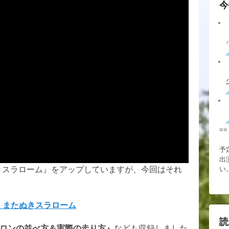
今
==
予
出
い
きスラローム』をアップしていますが、今回はそれ
リル】 またぬきスラローム
読
ロンの並べ方＆実際の走り方』
なども収録しました