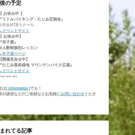
後の予定
【 お休み中
】
『リトルバイキング・たじみ定期会』
小学生MTBスクール
→イベントサイト
【 お休み中】
『寺子屋』
少人数制個別レッスン
→寺子屋ページ
【開催見合せ中】
『たじみ喜多緑地 マウンテンバイク広場』
→イベントサイト
 == == ==
定は
[ information ]
でも！
演や講習などのご依頼などお気軽に
お問い合わせ
くださ
。
まれてる記事